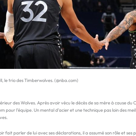
, le trio des Timberwolves. (@nba.com)
térieur des Wolves. Après avoir vécu le décès de sa mère à cause du Covi
 pour l’équipe. Un mental d’acier et une technique pas loin des meilleu
ves.
ir fait parler de lui avec ses déclarations, il a assumé son rôle et ses p