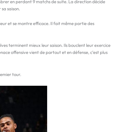
sombrer en perdant 9 matchs de suite. La direction décide
 sa saison.
eur et se montre efficace. Il fait même partie des
es terminent mieux leur saison. Ils bouclent leur exercice
ace offensive vient de partout et en défense, c’est plus
emier tour.