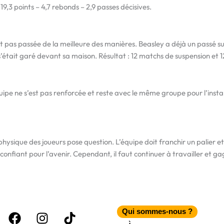
c 19,3 points – 4,7 rebonds – 2,9 passes décisives.
’est pas passée de la meilleure des manières. Beasley a déjà un passé s
 s’était garé devant sa maison. Résultat : 12 matchs de suspension et 1
ipe ne s’est pas renforcée et reste avec le même groupe pour l’instan
 physique des joueurs pose question. L’équipe doit franchir un palier 
onfiant pour l’avenir. Cependant, il faut continuer à travailler et g
Facebook
Instagram
Tiktok
Qui sommes-nous ?
itter