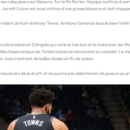
r ses coéquipiers sur blessure. Sur la fin février, l’équipe continue à 
 Jarrett Culver est aussi victime d’une grosse blessure et doit stopper
 le talent de Karl-Anthony Towns. Anthony Edwards épaule bien l’intéri
versaires et D’Angelo qui varie le très bon et le moins bon, les Wolv
lles choses lorsque les Timberwolves se retrouvent au complet. La men
, mais montrent de belles choses en fin de saison.
use lors de la draft, et ne pourra pas sélectionner de joueurs au pr