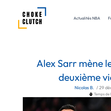
Aller
au
contenu
Actualités NBA
F
Alex Sarr mène l
deuxième vic
Nicolas B.
/
29 dé
Temps de l