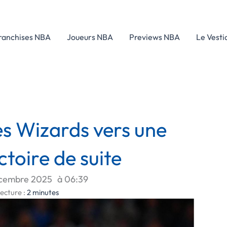
ranchises NBA
Joueurs NBA
Previews NBA
Le Vesti
es Wizards vers une
toire de suite
cembre 2025
à
06:39
ecture :
2
minutes