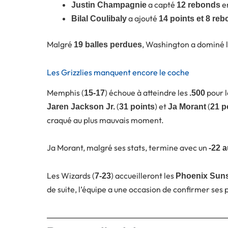
a capté
en
Justin Champagnie
12 rebonds
a ajouté
Bilal Coulibaly
14 points et 8 re
Malgré
, Washington a dominé l
19 balles perdues
Les Grizzlies manquent encore le coche
Memphis (
) échoue à atteindre les
pour l
15-17
.500
(
) et
(
Jaren Jackson Jr.
31 points
Ja Morant
21 p
craqué au plus mauvais moment.
Ja Morant, malgré ses stats, termine avec un
-22 
Les Wizards (
) accueilleront les
7-23
Phoenix Sun
de suite, l’équipe a une occasion de confirmer ses p