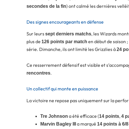
) ont calmé les dernières vell
secondes de la fin
Des signes encourageants en défense
Sur leurs
, les Wizards mont
sept derniers matchs
plus de
en début de saison ;
126 points par match
série. Dimanche, ils ont limité les Grizzlies à
24 po
Ce resserrement défensif est visible et s’accomp
.
rencontres
Un collectif qui monte en puissance
La victoire ne repose pas uniquement sur la perfo
a été efficace (
,
Tre Johnson
14 points
4 p
a marqué
Marvin Bagley III
14 points à 6/8 