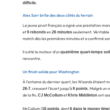
difficile.
Alex Sarr brille des deux côtés du terrain
Le jeune pivot français a signé une prestation ma
et
en
seulement. Véritable 
9 rebonds
26 minutes
match dès les premières minutes et a confirmé son 
Il a été le moteur d’un
quatrième quart-temps sol
rencontre.
Un finish solide pour Washington
À l’entame du dernier quart, les Wizards étaient m
, creusant l’écart jusqu’à
. Malgré un r
26-7
9 points
de la fin,
et
ont ass
CJ McCollum
Khris Middleton
McCollum (
, dont
16 points
6 dans le money time