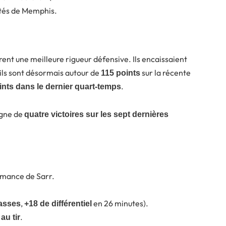
éités de Memphis.
rent une meilleure rigueur défensive. Ils encaissaient
 ils sont désormais autour de
sur la récente
115 points
.
ints dans le dernier quart-temps
agne de
quatre victoires sur les sept dernières
rmance de Sarr.
,
en 26 minutes).
asses
+18 de différentiel
.
au tir