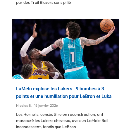
par des Trail Blazers sans pitié
LaMelo explose les Lakers : 9 bombes à 3
points et une humiliation pour LeBron et Luka
Nicolas B.
16 janvier 2026
Les Hornets, censés être en reconstruction, ont
massacré les Lakers chez eux, avec un LaMelo Ball
incandescent, tandis que LeBron