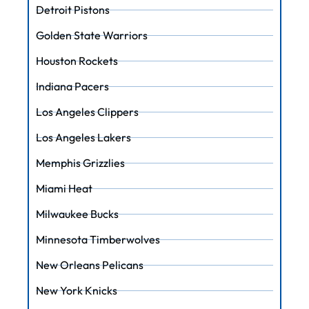
Detroit Pistons
Golden State Warriors
Houston Rockets
Indiana Pacers
Los Angeles Clippers
Los Angeles Lakers
Memphis Grizzlies
Miami Heat
Milwaukee Bucks
Minnesota Timberwolves
New Orleans Pelicans
New York Knicks