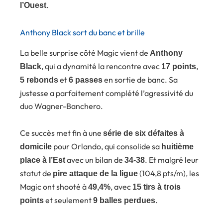
.
l’Ouest
Anthony Black sort du banc et brille
La belle surprise côté Magic vient de
Anthony
, qui a dynamité la rencontre avec
,
Black
17 points
et
en sortie de banc. Sa
5 rebonds
6 passes
justesse a parfaitement complété l’agressivité du
duo Wagner-Banchero.
Ce succès met fin à une
série de six défaites à
pour Orlando, qui consolide sa
domicile
huitième
avec un bilan de
. Et malgré leur
place à l’Est
34-38
statut de
(104,8 pts/m), les
pire attaque de la ligue
Magic ont shooté à
, avec
49,4%
15 tirs à trois
et seulement
.
points
9 balles perdues