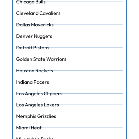
Chicago Bulls
Cleveland Cavaliers
Dallas Mavericks
Denver Nuggets
Detroit Pistons
Golden State Warriors
Houston Rockets
Indiana Pacers
Los Angeles Clippers
Los Angeles Lakers
Memphis Grizzlies
Miami Heat