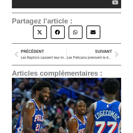
Partagez l'article :
PRÉCÉDENT
SUIVANT
Précédent
Suiva
Les Raptors cassent leur mauvaise série à Washington
Les Pelicans prennent le dessus sur des Sixers diminués (112-99)
Articles complémentaires :