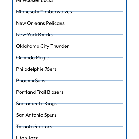
Milwaukee Bucks
Minnesota Timberwolves
New Orleans Pelicans
New York Knicks
Oklahoma City Thunder
Orlando Magic
Philadelphie 76ers
Phoenix Suns
Portland Trail Blazers
Sacramento Kings
San Antonio Spurs
Toronto Raptors
Utah Jazz