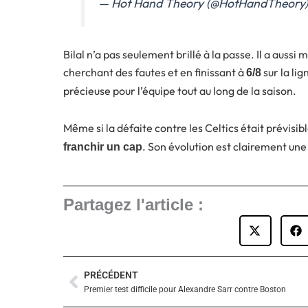
— Hot Hand Theory (@HotHandTheory
Bilal n’a pas seulement brillé à la passe. Il a aussi 
cherchant des fautes et en finissant à
sur la li
6/8
précieuse pour l’équipe tout au long de la saison.
Même si la défaite contre les Celtics était prévisi
. Son évolution est clairement un
franchir un cap
Partagez l'article :
PRÉCÉDENT
Précédent
Premier test difficile pour Alexandre Sarr contre Boston