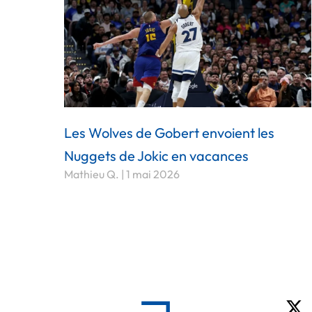
Les Wolves de Gobert envoient les
Nuggets de Jokic en vacances
Mathieu Q.
1 mai 2026
X-