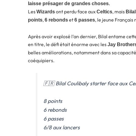
laisse présager de grandes choses.
Les
ont perdu face aux
, mais
Wizards
Celtics
Bila
,
et
, le jeune Français 
points
6 rebonds
6 passes
Après avoir explosé l’an dernier, Bilal entame cet
en titre, le défi était énorme avec les
Jay Brother
belles améliorations, notamment dans sa capacité à
coéquipiers.
🇫🇷 Bilal Coulibaly starter face aux Cel
8 points
6 rebonds
6 passes
6/8 aux lancers