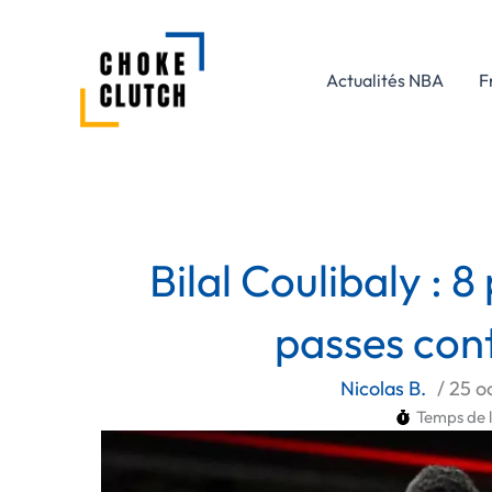
Aller
au
contenu
Actualités NBA
F
Bilal Coulibaly : 8
passes cont
Nicolas B.
/
25 o
Temps de l