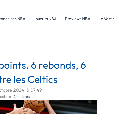
ranchises NBA
Joueurs NBA
Previews NBA
Le Vesti
 points, 6 rebonds, 6
re les Celtics
ctobre 2024
à
07:49
ecture :
2
minutes