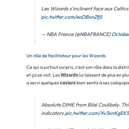
Les Wizards s'inclinent face aux Celtic
pic.twitter.com/eoDBxnZfjS
— NBA France (@NBAFRANCE)
Octobe
Un rôle de facilitateur pour les Wizards
Ce qui a surtout surpris, c’est son rôle dans la dist
et ça se voit. Les
lui laissent de plus en plu
Wizards
a servi quelques
bien sentis à ses coéquipie
caviars
Absolute DIME from Bilal Coulibaly. Thi
indicators.
pic.twitter.com/Xv3xnKgEK