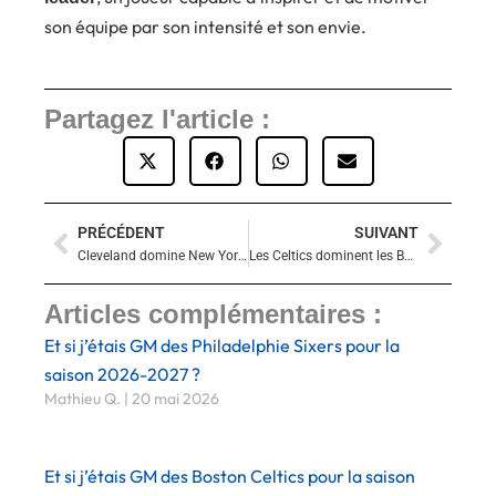
son équipe par son intensité et son envie.
Partagez l'article :
PRÉCÉDENT
SUIVANT
Précédent
Suiva
Cleveland domine New York avec un Darius Garland clutch et reste invaincu
Les Celtics dominent les Bucks : victoire 119-108, Pritchard en mode feu !
Articles complémentaires :
Et si j’étais GM des Philadelphie Sixers pour la
saison 2026-2027 ?
Mathieu Q.
20 mai 2026
Et si j’étais GM des Boston Celtics pour la saison