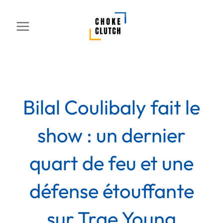
Aller
au
contenu
Bilal Coulibaly fait le
show : un dernier
quart de feu et une
défense étouffante
sur Trae Young