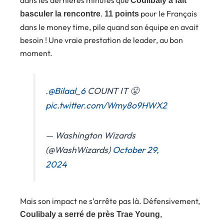
dans les dernières minutes que
Coulibaly a fait
.
pour le Français
basculer la rencontre
11 points
dans le money time, pile quand son équipe en avait
besoin ! Une vraie prestation de leader, au bon
moment.
.
@Bilaal_6
COUNT IT 😤
pic.twitter.com/Wmy8o9HWX2
— Washington Wizards
(@WashWizards)
October 29,
2024
Mais son impact ne s’arrête pas là. Défensivement,
,
Coulibaly a serré de près Trae Young