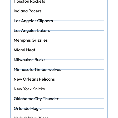
Houston Rockets
Indiana Pacers
Los Angeles Clippers
Los Angeles Lakers
Memphis Grizzlies
Miami Heat
Milwaukee Bucks
Minnesota Timberwolves
New Orleans Pelicans
New York Knicks
Oklahoma City Thunder
Orlando Magic
Philadelphie 76ers