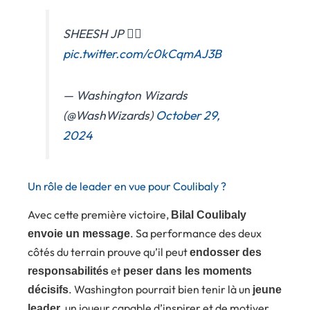
SHEESH JP 😮‍💨
pic.twitter.com/c0kCqmAJ3B
— Washington Wizards
(@WashWizards)
October 29,
2024
Un rôle de leader en vue pour Coulibaly ?
Avec cette première victoire,
Bilal Coulibaly
. Sa performance des deux
envoie un message
côtés du terrain prouve qu’il peut
endosser des
et
responsabilités
peser dans les moments
. Washington pourrait bien tenir là un
décisifs
jeune
, un joueur capable d’inspirer et de motiver
leader