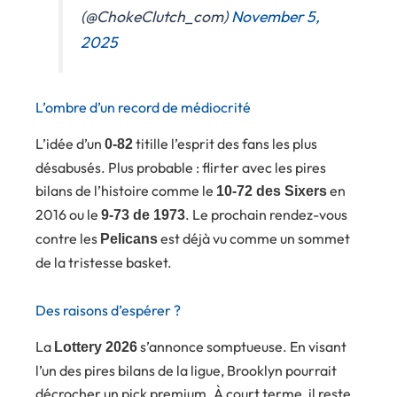
(@ChokeClutch_com)
November 5,
2025
L’ombre d’un record de médiocrité
L’idée d’un
titille l’esprit des fans les plus
0-82
désabusés. Plus probable : flirter avec les pires
bilans de l’histoire comme le
en
10-72 des Sixers
2016 ou le
. Le prochain rendez-vous
9-73 de 1973
contre les
est déjà vu comme un sommet
Pelicans
de la tristesse basket.
Des raisons d’espérer ?
La
s’annonce somptueuse. En visant
Lottery 2026
l’un des pires bilans de la ligue, Brooklyn pourrait
décrocher un pick premium. À court terme, il reste