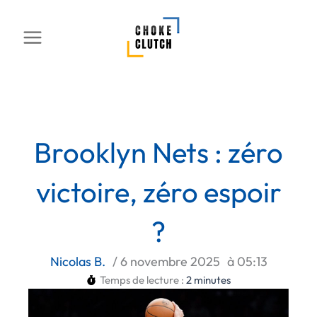
Aller
au
contenu
Brooklyn Nets : zéro
victoire, zéro espoir
?
Nicolas B.
/
6 novembre 2025
à
05:13
Temps de lecture :
2
minutes