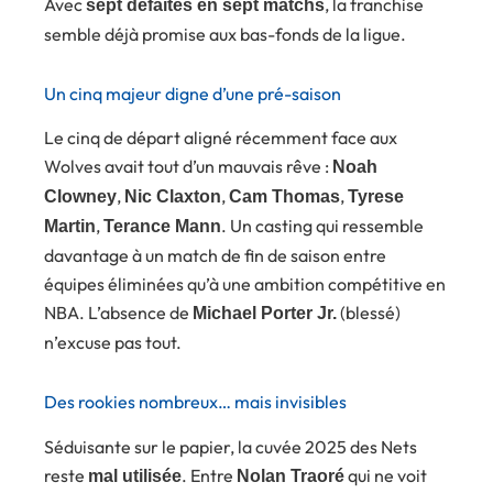
Avec
, la franchise
sept défaites en sept matchs
semble déjà promise aux bas-fonds de la ligue.
Un cinq majeur digne d’une pré-saison
Le cinq de départ aligné récemment face aux
Wolves avait tout d’un mauvais rêve :
Noah
,
,
,
Clowney
Nic Claxton
Cam Thomas
Tyrese
,
. Un casting qui ressemble
Martin
Terance Mann
davantage à un match de fin de saison entre
équipes éliminées qu’à une ambition compétitive en
NBA. L’absence de
(blessé)
Michael Porter Jr.
n’excuse pas tout.
Des rookies nombreux… mais invisibles
Séduisante sur le papier, la cuvée 2025 des Nets
reste
. Entre
qui ne voit
mal utilisée
Nolan Traoré