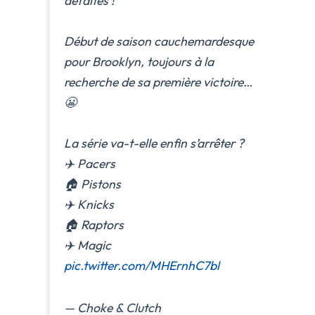
défaites !
Début de saison cauchemardesque
pour Brooklyn, toujours à la
recherche de sa première victoire…
😬
La série va-t-elle enfin s’arrêter ?
✈️ Pacers
🏠 Pistons
✈️ Knicks
🏠 Raptors
✈️ Magic
pic.twitter.com/MHErnhC7bl
— Choke & Clutch