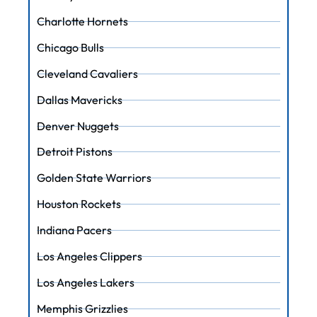
Charlotte Hornets
Chicago Bulls
Cleveland Cavaliers
Dallas Mavericks
Denver Nuggets
Detroit Pistons
Golden State Warriors
Houston Rockets
Indiana Pacers
Los Angeles Clippers
Los Angeles Lakers
Memphis Grizzlies