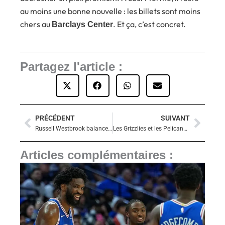
au moins une bonne nouvelle : les billets sont moins
chers au
. Et ça, c’est concret.
Barclays Center
Partagez l'article :
PRÉCÉDENT
SUIVANT
Précédent
Suiva
Russell Westbrook balance sur les Nuggets : « Je n’étais pas le bienvenu »
Les Grizzlies et les Pelicans vers un déménagement ? La NBA retient son souffle
Articles complémentaires :