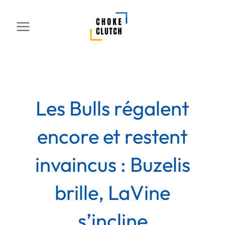
Aller
au
contenu
Les Bulls régalent
encore et restent
invaincus : Buzelis
brille, LaVine
s’incline