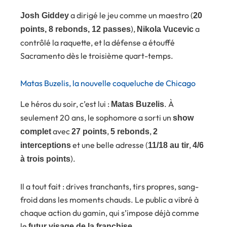
a dirigé le jeu comme un maestro (
Josh Giddey
20
),
a
points, 8 rebonds, 12 passes
Nikola Vucevic
contrôlé la raquette, et la défense a étouffé
Sacramento dès le troisième quart-temps.
Matas Buzelis, la nouvelle coqueluche de Chicago
Le héros du soir, c’est lui :
. À
Matas Buzelis
seulement 20 ans, le sophomore a sorti un
show
avec
,
,
complet
27 points
5 rebonds
2
et une belle adresse (
,
interceptions
11/18 au tir
4/6
).
à trois points
Il a tout fait : drives tranchants, tirs propres, sang-
froid dans les moments chauds. Le public a vibré à
chaque action du gamin, qui s’impose déjà comme
le
.
futur visage de la franchise