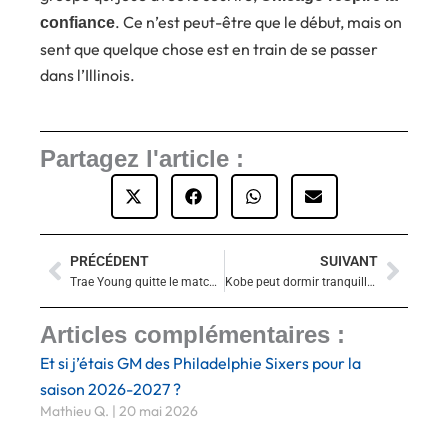
. Ce n’est peut-être que le début, mais on
confiance
sent que quelque chose est en train de se passer
dans l’Illinois.
Partagez l'article :
PRÉCÉDENT
SUIVANT
Précédent
Suiva
Trae Young quitte le match sur blessure, les Hawks gagnent mais tremblent
Kobe peut dormir tranquille : Austin Reaves prend le relais et tue les Wolves au buzzer
Articles complémentaires :
Et si j’étais GM des Philadelphie Sixers pour la
saison 2026-2027 ?
Mathieu Q.
20 mai 2026