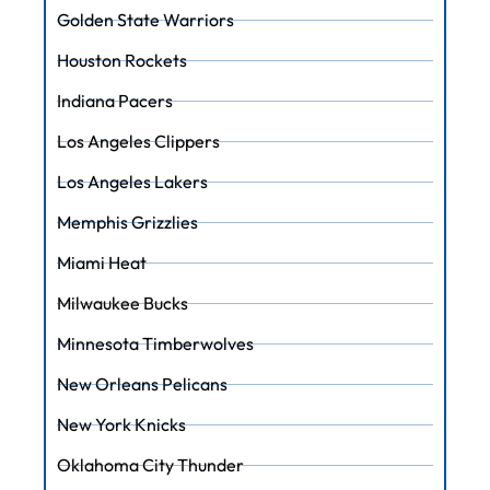
Golden State Warriors
Houston Rockets
Indiana Pacers
Los Angeles Clippers
Los Angeles Lakers
Memphis Grizzlies
Miami Heat
Milwaukee Bucks
Minnesota Timberwolves
New Orleans Pelicans
New York Knicks
Oklahoma City Thunder