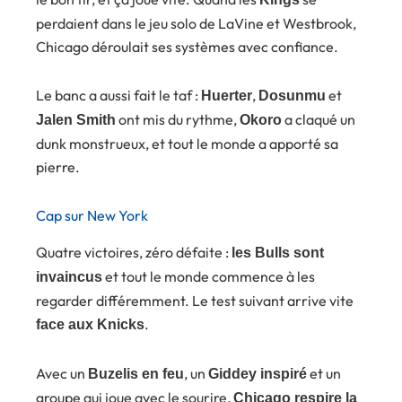
perdaient dans le jeu solo de LaVine et Westbrook,
Chicago déroulait ses systèmes avec confiance.
Le banc a aussi fait le taf :
,
et
Huerter
Dosunmu
ont mis du rythme,
a claqué un
Jalen Smith
Okoro
dunk monstrueux, et tout le monde a apporté sa
pierre.
Cap sur New York
Quatre victoires, zéro défaite :
les Bulls sont
et tout le monde commence à les
invaincus
regarder différemment. Le test suivant arrive vite
.
face aux Knicks
Avec un
, un
et un
Buzelis en feu
Giddey inspiré
groupe qui joue avec le sourire,
Chicago respire la