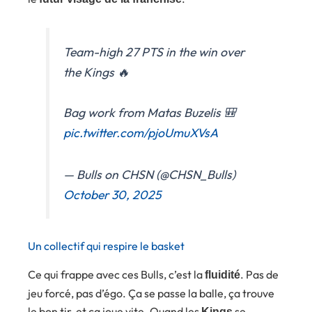
Team-high 27 PTS in the win over
the Kings 🔥
Bag work from Matas Buzelis 🎒
pic.twitter.com/pjoUmuXVsA
— Bulls on CHSN (@CHSN_Bulls)
October 30, 2025
Un collectif qui respire le basket
Ce qui frappe avec ces Bulls, c’est la
. Pas de
fluidité
jeu forcé, pas d’égo. Ça se passe la balle, ça trouve
le bon tir, et ça joue vite. Quand les
se
Kings