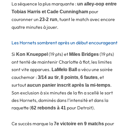
La séquence la plus marquante :
un alley-oop entre
pour
Tobias Harris et Cade Cunningham
couronner un
, tuant le match avec encore
23-2 run
quatre minutes à jouer.
Les Hornets sombrent après un début encourageant
Si
(19 pts) et
(19 pts)
Kon Knueppel
Miles Bridges
ont tenté de maintenir Charlotte à flot, les limites
sont vite apparues.
a vécu une soirée
LaMelo Ball
cauchemar :
,
,
, et
3/14 au tir
8 points
6 fautes
surtout
.
aucun panier inscrit après la mi-temps
Son exclusion à six minutes de la fin a scellé le sort
des Hornets, dominés dans l’intensité et dans la
raquette (
pour Detroit).
62 rebonds à 41
Ce succès marque la
pour
7e victoire en 9 matchs