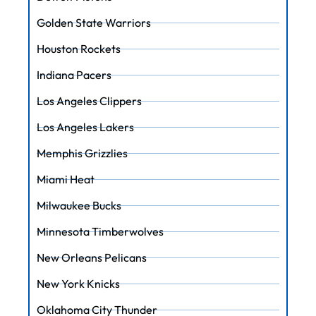
Golden State Warriors
Houston Rockets
Indiana Pacers
Los Angeles Clippers
Los Angeles Lakers
Memphis Grizzlies
Miami Heat
Milwaukee Bucks
Minnesota Timberwolves
New Orleans Pelicans
New York Knicks
Oklahoma City Thunder