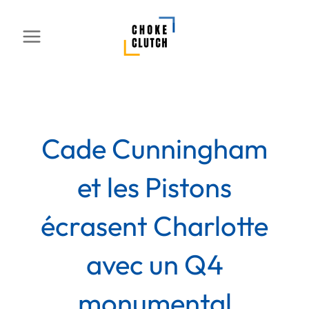
Aller
au
contenu
Cade Cunningham
et les Pistons
écrasent Charlotte
avec un Q4
monumental