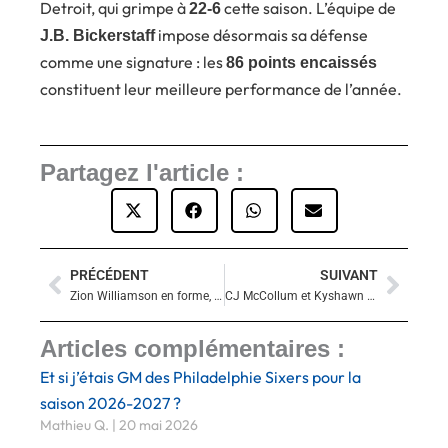
Detroit, qui grimpe à
cette saison. L’équipe de
22-6
impose désormais sa défense
J.B. Bickerstaff
comme une signature : les
86 points encaissés
constituent leur meilleure performance de l’année.
Partagez l'article :
PRÉCÉDENT
SUIVANT
Précédent
Suiva
Zion Williamson en forme, les Pelicans déroulent face aux Pacers
CJ McCollum et Kyshawn George renversent Memphis : les Wizards stoppent leur malédiction à FedExForum
Articles complémentaires :
Et si j’étais GM des Philadelphie Sixers pour la
saison 2026-2027 ?
Mathieu Q.
20 mai 2026