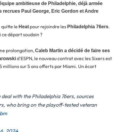
quipe ambitieuse de Philadelphie, déjà armée
es recrues Paul George, Eric Gordon et Andre
quitte le
pour rejoindre les
.
n
Heat
Philadelphia 76ers
i ce départ soudain ?
une prolongation,
Caleb Martin a décidé de faire ses
d’ESPN, le nouveau contrat avec les Sixers est
arowski
65 millions sur 5 ans offerts par Miami. Un écart
a deal with the Philadelphia 76ers, sources
ers, who bring on the playoff-tested veteran
Jbm
 6, 2024