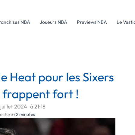
ranchises NBA
Joueurs NBA
Previews NBA
Le Vesti
le Heat pour les Sixers
 frappent fort !
juillet 2024
à
21:18
ecture :
2
minutes