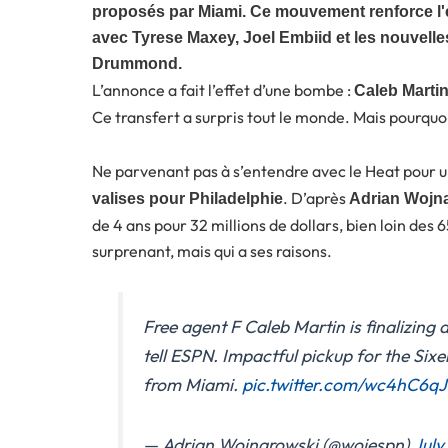
proposés par Miami. Ce mouvement renforce l'é
avec Tyrese Maxey, Joel Embiid et les nouvell
Drummond.
L’annonce a fait l’effet d’une bombe :
Caleb Marti
Ce transfert a surpris tout le monde. Mais pourquo
Ne parvenant pas à s’entendre avec le Heat pour 
. D’après
valises pour Philadelphie
Adrian Wojn
de 4 ans pour 32 millions de dollars, bien loin des 
surprenant, mais qui a ses raisons.
Free agent F Caleb Martin is finalizing 
tell ESPN. Impactful pickup for the Six
from Miami.
pic.twitter.com/wc4hC6q
— Adrian Wojnarowski (@wojespn)
July