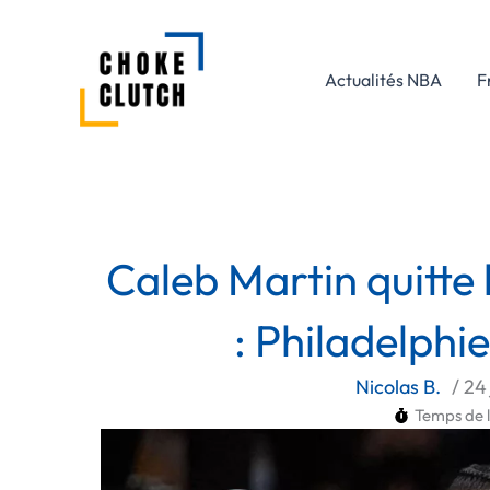
Aller
au
contenu
Actualités NBA
F
Caleb Martin quitte 
: Philadelphie
Nicolas B.
/
24 
Temps de l