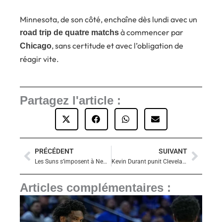
Minnesota, de son côté, enchaîne dès lundi avec un
à commencer par
road trip de quatre matchs
, sans certitude et avec l’obligation de
Chicago
réagir vite.
Partagez l'article :
PRÉCÉDENT
SUIVANT
Précédent
Suiva
Les Suns s’imposent à New Orleans dans un match électrique marqué par une bagarre
Kevin Durant punit Cleveland, les Cavaliers sombrent à Houston
Articles complémentaires :