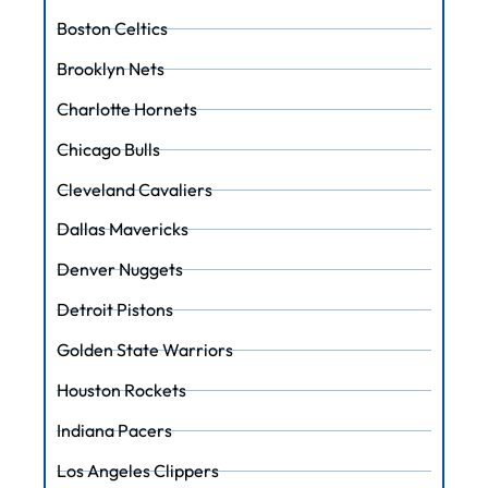
Boston Celtics
Brooklyn Nets
Charlotte Hornets
Chicago Bulls
Cleveland Cavaliers
Dallas Mavericks
Denver Nuggets
Detroit Pistons
Golden State Warriors
Houston Rockets
Indiana Pacers
Los Angeles Clippers