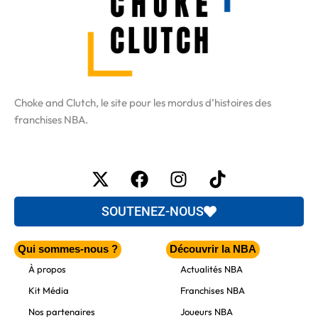
Choke and Clutch, le site pour les mordus d’histoires des
franchises NBA.
X-
Facebook
Instagram
Tiktok
twitter
SOUTENEZ-NOUS
Qui sommes-nous ?
Découvrir la NBA
À propos
Actualités NBA
Kit Média
Franchises NBA
Nos partenaires
Joueurs NBA