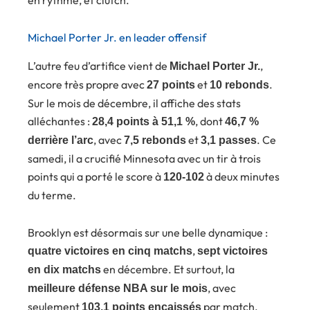
en rythme, et clutch.
Michael Porter Jr. en leader offensif
L’autre feu d’artifice vient de
,
Michael Porter Jr.
encore très propre avec
et
.
27 points
10 rebonds
Sur le mois de décembre, il affiche des stats
alléchantes :
, dont
28,4 points à 51,1 %
46,7 %
, avec
et
. Ce
derrière l’arc
7,5 rebonds
3,1 passes
samedi, il a crucifié Minnesota avec un tir à trois
points qui a porté le score à
à deux minutes
120-102
du terme.
Brooklyn est désormais sur une belle dynamique :
,
quatre victoires en cinq matchs
sept victoires
en décembre. Et surtout, la
en dix matchs
, avec
meilleure défense NBA sur le mois
seulement
par match.
103,1 points encaissés