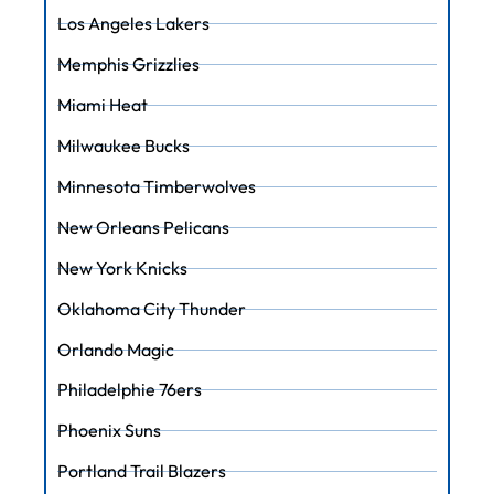
Los Angeles Lakers
Memphis Grizzlies
Miami Heat
Milwaukee Bucks
Minnesota Timberwolves
New Orleans Pelicans
New York Knicks
Oklahoma City Thunder
Orlando Magic
Philadelphie 76ers
Phoenix Suns
Portland Trail Blazers