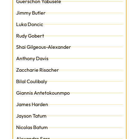
Guerschon Yabusele
Jimmy Butler
Luka Doncic
Rudy Gobert
Shai Gilgeous-Alexander
Anthony Davis
Zaccharie Risacher
Bilal Coulibaly
Giannis Antetokounmpo
James Harden
Jayson Tatum
Nicolas Batum
Alexandre Sarr