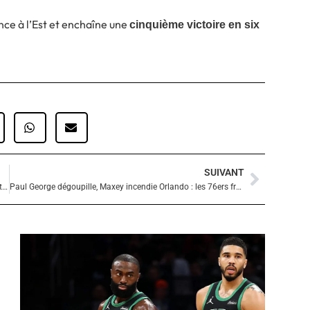
nce à l’Est et enchaîne une
cinquième victoire en six
SUIVANT
Suivan
Les Clippers humilient Brooklyn : James Harden en mode patron, les rookies des Nets pris pour cible
Paul George dégoupille, Maxey incendie Orlando : les 76ers frappent un énorme coup en Floride