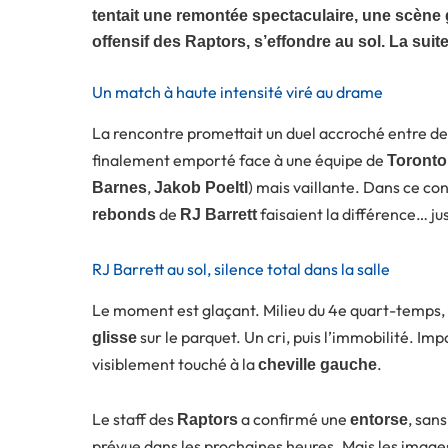
tentait une remontée spectaculaire, une scène g
offensif des Raptors, s’effondre au sol. La sui
Un match à haute intensité viré au drame
La rencontre promettait un duel accroché entre d
finalement emporté face à une équipe de
Toronto
,
) mais vaillante. Dans ce co
Barnes
Jakob Poeltl
de
faisaient la différence… jus
rebonds
RJ Barrett
RJ Barrett au sol, silence total dans la salle
Le moment est glaçant. Milieu du 4e quart-temps, 
sur le parquet. Un cri, puis l’immobilité. Impo
glisse
visiblement touché à la
.
cheville gauche
Le staff des
a confirmé une
, san
Raptors
entorse
prévue dans les prochaines heures. Mais les image