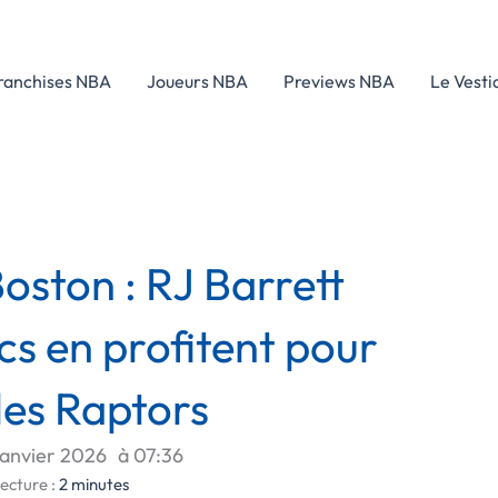
ranchises NBA
Joueurs NBA
Previews NBA
Le Vesti
oston : RJ Barrett
ics en profitent pour
 les Raptors
janvier 2026
à
07:36
ecture :
2
minutes