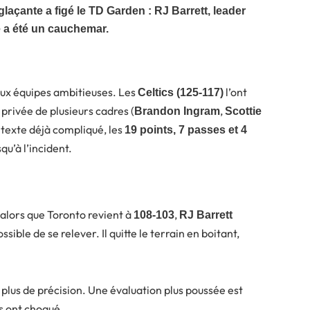
laçante a figé le TD Garden : RJ Barrett, leader
te a été un cauchemar.
eux équipes ambitieuses. Les
l’ont
Celtics (125-117)
privée de plusieurs cadres (
,
Brandon Ingram
Scottie
ntexte déjà compliqué, les
19 points, 7 passes et 4
qu’à l’incident.
alors que Toronto revient à
,
108-103
RJ Barrett
ssible de se relever. Il quitte le terrain en boitant,
s plus de précision. Une évaluation plus poussée est
s ont choqué.