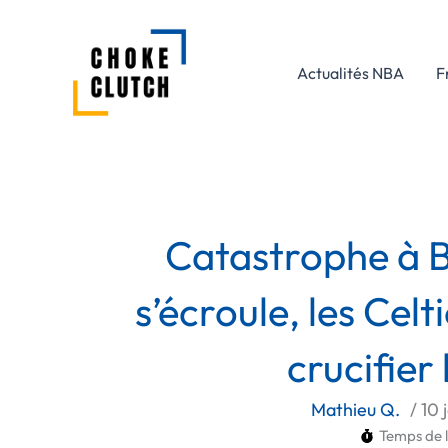
Aller
au
contenu
Actualités NBA
F
Catastrophe à B
s’écroule, les Celt
crucifier
Mathieu Q.
/
10 
Temps de l