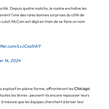
brillé. Depuis quatre matchs, le rookie enchaîne les
evient l’une des rares bonnes surprises du côté de
n culot, McCain est déjà en train de se faire un nom
itter.com/LvJCxa1nKY
r 14, 2024
o explosif en pleine forme, affronteront les
Chicago
toutes les lèvres : peuvent-ils encore repousser leurs
 et à mesure que les équipes cherchent à briser leur