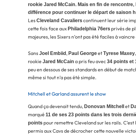
rookie Jared McCain. Mais en fin de rencontre, 
différence pour continuer le départ de saison h
Les
continuent leur série i
Cleveland Cavaliers
cette fois face aux
privés de pl
Philadelphia 76ers
majeures, les Sixers n’ont pas été faciles à vaincre
Sans
,
et
Joel Embiid
Paul George
Tyrese Maxey
rookie
a pris feu avec
Jared McCain
34 points et
peu en dessous de ses standards en début de match
même si tout n’a pas été simple.
Mitchell et Garland assurent le show
Quand ça devenait tendu,
et
Donovan Mitchell
Da
marqué
11 de ses 23 points dans les trois dern
pour remettre Cleveland sur les rails. C’est
points
permis aux Cavs de décrocher cette nouvelle victo