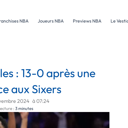
ranchises NBA
Joueurs NBA
Previews NBA
Le Vesti
les : 13-0 après une
ce aux Sixers
ovembre 2024
à
07:24
ecture :
3
minutes