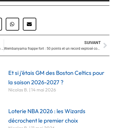
SUIVANT
Suivan
Victor Wembanyama réalise son meilleur match de la saison : 34 points, 14 rebonds et la victoire contre les Kings
Wembanyama frappe fort : 50 points et un record explosé contre les Wizards !
Et si j’étais GM des Boston Celtics pour
la saison 2026-2027 ?
Nicolas B.
14 mai 2026
Loterie NBA 2026 : les Wizards
décrochent le premier choix