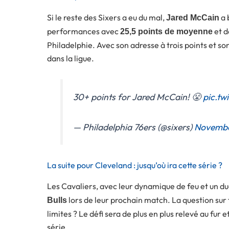
Si le reste des Sixers a eu du mal,
a 
Jared McCain
performances avec
et d
25,5 points de moyenne
Philadelphie. Avec son adresse à trois points et so
dans la ligue.
30+ points for Jared McCain! 😤
pic.tw
— Philadelphia 76ers (@sixers)
Novembe
La suite pour Cleveland : jusqu’où ira cette série ?
Les Cavaliers, avec leur dynamique de feu et un du
lors de leur prochain match. La question sur 
Bulls
limites ? Le défi sera de plus en plus relevé au fur
série.