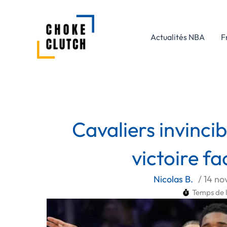
Aller
au
contenu
Actualités NBA
F
Cavaliers invincib
victoire fa
Nicolas B.
/
14 n
Temps de l