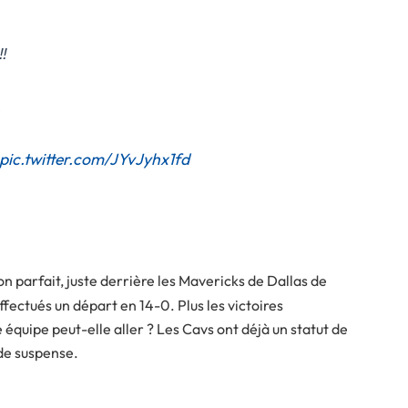
️
…
pic.twitter.com/JYvJyhx1fd
on parfait, juste derrière les Mavericks de Dallas de
fectués un départ en 14-0. Plus les victoires
e équipe peut-elle aller ? Les Cavs ont déjà un statut de
 de suspense.