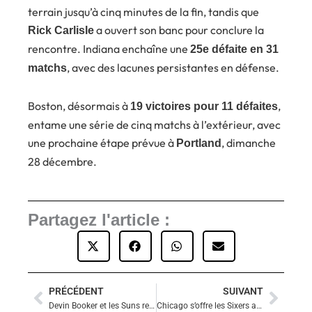
terrain jusqu’à cinq minutes de la fin, tandis que
a ouvert son banc pour conclure la
Rick Carlisle
rencontre. Indiana enchaîne une
25e défaite en 31
, avec des lacunes persistantes en défense.
matchs
Boston, désormais à
,
19 victoires pour 11 défaites
entame une série de cinq matchs à l’extérieur, avec
une prochaine étape prévue à
, dimanche
Portland
28 décembre.
Partagez l'article :
PRÉCÉDENT
SUIVANT
Précédent
Suiva
Devin Booker et les Suns refroidissent New Orleans dans une fin de match musclée
Chicago s’offre les Sixers au finish : cinquième victoire de rang pour les Bulls