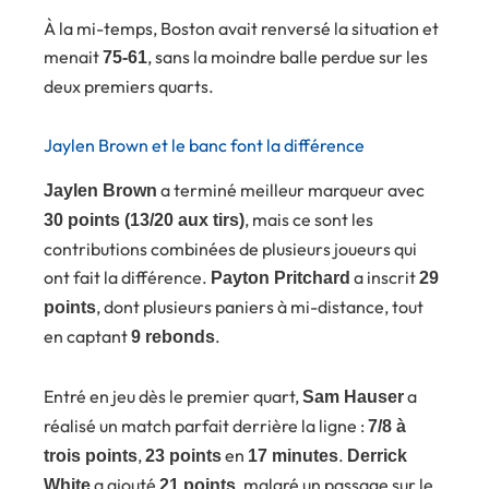
À la mi-temps, Boston avait renversé la situation et
menait
, sans la moindre balle perdue sur les
75-61
deux premiers quarts.
Jaylen Brown et le banc font la différence
a terminé meilleur marqueur avec
Jaylen Brown
, mais ce sont les
30 points (13/20 aux tirs)
contributions combinées de plusieurs joueurs qui
ont fait la différence.
a inscrit
Payton Pritchard
29
, dont plusieurs paniers à mi-distance, tout
points
en captant
.
9 rebonds
Entré en jeu dès le premier quart,
a
Sam Hauser
réalisé un match parfait derrière la ligne :
7/8 à
,
en
.
trois points
23 points
17 minutes
Derrick
a ajouté
, malgré un passage sur le
White
21 points