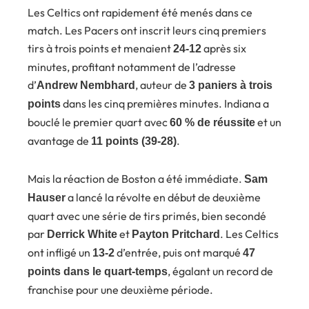
Les Celtics ont rapidement été menés dans ce
match. Les Pacers ont inscrit leurs cinq premiers
tirs à trois points et menaient
après six
24-12
minutes, profitant notamment de l’adresse
d’
, auteur de
Andrew Nembhard
3 paniers à trois
dans les cinq premières minutes. Indiana a
points
bouclé le premier quart avec
et un
60 % de réussite
avantage de
.
11 points (39-28)
Mais la réaction de Boston a été immédiate.
Sam
a lancé la révolte en début de deuxième
Hauser
quart avec une série de tirs primés, bien secondé
par
et
. Les Celtics
Derrick White
Payton Pritchard
ont infligé un
d’entrée, puis ont marqué
13-2
47
, égalant un record de
points dans le quart-temps
franchise pour une deuxième période.