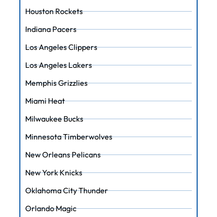
Houston Rockets
Indiana Pacers
Los Angeles Clippers
Los Angeles Lakers
Memphis Grizzlies
Miami Heat
Milwaukee Bucks
Minnesota Timberwolves
New Orleans Pelicans
New York Knicks
Oklahoma City Thunder
Orlando Magic