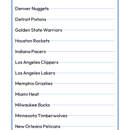
Denver Nuggets
Detroit Pistons
Golden State Warriors
Houston Rockets
Indiana Pacers
Los Angeles Clippers
Los Angeles Lakers
Memphis Grizzlies
Miami Heat
Milwaukee Bucks
Minnesota Timberwolves
New Orleans Pelicans