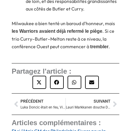
de loin, et des responsabilités grandissantes
aux côtés de Butler et Curry.
Milwaukee a bien tenté un baroud d’honneur, mais
. Si ce
les Warriors avaient déjà refermé le piège
trio Curry–Butler–Melton reste à ce niveau, la
conférence Ouest peut commencer à
.
trembler
Partagez l'article :
PRÉCÉDENT
SUIVANT
Précédent
Suiva
Luka Doncic était en feu, Victor Wembanyama le refroidit : les Spurs écrasent les Lakers privés de LeBron James
Lauri Markkanen douche Dallas au finish : le Jazz l’emporte 116-114
Articles complémentaires :
Et si j’étais GM des Philadelphie Sixers pour la