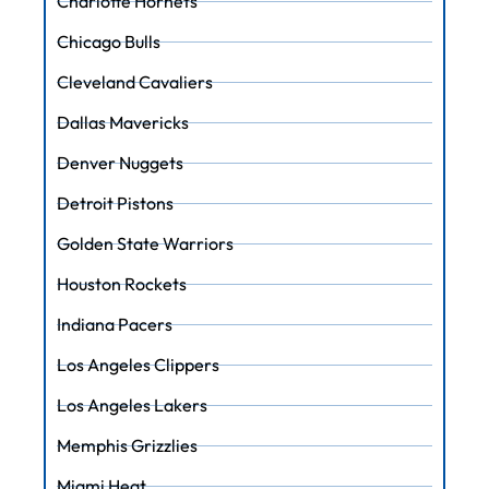
Charlotte Hornets
Chicago Bulls
Cleveland Cavaliers
Dallas Mavericks
Denver Nuggets
Detroit Pistons
Golden State Warriors
Houston Rockets
Indiana Pacers
Los Angeles Clippers
Los Angeles Lakers
Memphis Grizzlies
Miami Heat