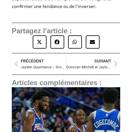
confirmer une tendance ou de l’inverser.
Partagez l'article :
PRÉCÉDENT
SUIVANT
Précédent
Suiva
Jayden Quaintance – Scouting
Donvoan Mitchell et Jaylon Tyson assomment les Spurs dans un troisième quart surréaliste
Articles complémentaires :