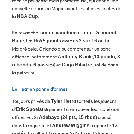
reprise prudente mais prometteuse, qui donne une
nouvelle option au Magic avant les phases finales de
la
.
NBA Cup
En revanche,
soirée cauchemar pour Desmond
, limité à
avec un
.
Bane
5 points
2 sur 16 au tir
Malgré cela, Orlando a pu compter sur un banc
efficace, notamment
(
Anthony Black
13 points, 8
) et
, solide dans
rebonds, 6 passes
Goga Bitadze
la peinture.
Le Heat en panne d’armes
Toujours privés de
(orteil), les joueurs
Tyler Herro
d’
peinent à retrouver leur cohésion
Erik Spoelstra
offensive. Si
a pesé
Adebayo (24 pts, 15 rbds)
dans la raquette et
a apporté
Andrew Wiggins
13
, le collectif a manqué d’efficacité longue
unités