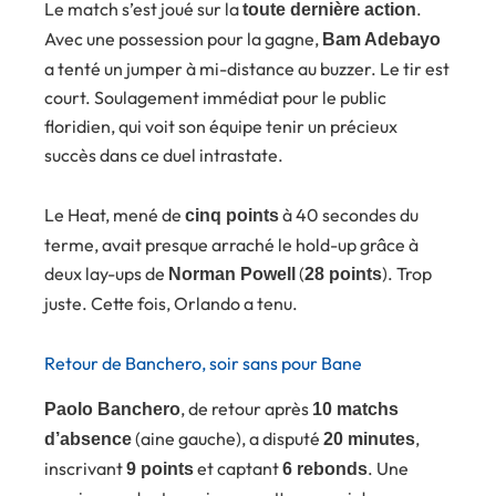
Le match s’est joué sur la
.
toute dernière action
Avec une possession pour la gagne,
Bam Adebayo
a tenté un jumper à mi-distance au buzzer. Le tir est
court. Soulagement immédiat pour le public
floridien, qui voit son équipe tenir un précieux
succès dans ce duel intrastate.
Le Heat, mené de
à 40 secondes du
cinq points
terme, avait presque arraché le hold-up grâce à
deux lay-ups de
(
). Trop
Norman Powell
28 points
juste. Cette fois, Orlando a tenu.
Retour de Banchero, soir sans pour Bane
, de retour après
Paolo Banchero
10 matchs
(aine gauche), a disputé
,
d’absence
20 minutes
inscrivant
et captant
. Une
9 points
6 rebonds