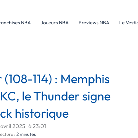
ranchises NBA
Joueurs NBA
Previews NBA
Le Vesti
r (108-114) : Memphis
OKC, le Thunder signe
k historique
 avril 2025
à
23:01
ecture :
2
minutes