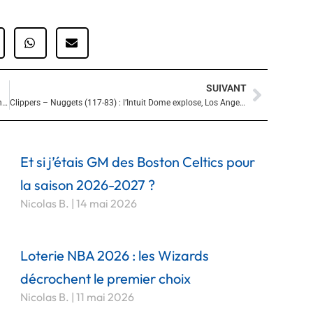
SUIVANT
Suivan
Pistons – Knicks (116-118) : New York renverse Detroit, Jalen Brunson en patron et Karl-Anthony Towns répond présent
Clippers – Nuggets (117-83) : l’Intuit Dome explose, Los Angeles colle une fessée mémorable à Denver !
Et si j’étais GM des Boston Celtics pour
la saison 2026-2027 ?
Nicolas B.
14 mai 2026
Loterie NBA 2026 : les Wizards
décrochent le premier choix
Nicolas B.
11 mai 2026