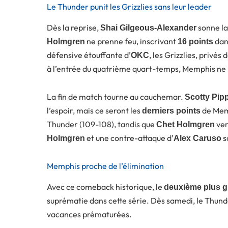
Le Thunder punit les Grizzlies sans leur leader
Dès la reprise,
sonne la
Shai Gilgeous-Alexander
ne prenne feu, inscrivant
dans
Holmgren
16 points
défensive étouffante d’
, les Grizzlies, privé
OKC
à l’entrée du quatrième quart-temps, Memphis ne
La fin de match tourne au cauchemar.
Scotty Pipp
l’espoir, mais ce seront les
de Mem
derniers points
Thunder (109-108), tandis que
ver
Chet Holmgren
et une contre-attaque d’
s
Holmgren
Alex Caruso
Memphis proche de l’élimination
Avec ce comeback historique, le
deuxième plus g
suprématie dans cette série. Dès samedi, le Thunde
vacances prématurées.