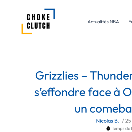
Aller
au
contenu
Actualités NBA
F
Grizzlies – Thunde
s’effondre face à 
un comebac
Nicolas B.
/
25
Temps de l