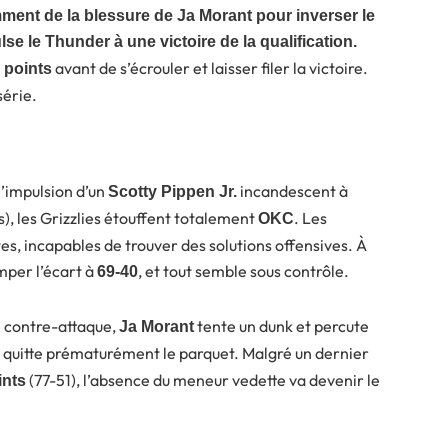
mment de la blessure de Ja Morant pour inverser le
se le Thunder à une victoire de la qualification.
avant de s’écrouler et laisser filer la victoire.
 points
série.
’impulsion d’un
incandescent à
Scotty Pippen Jr.
s), les Grizzlies étouffent totalement
. Les
OKC
es, incapables de trouver des solutions offensives. À
mper l’écart à
, et tout semble sous contrôle.
69-40
e contre-attaque,
tente un dunk et percute
Ja Morant
il quitte prématurément le parquet. Malgré un dernier
(77-51), l’absence du meneur vedette va devenir le
ints