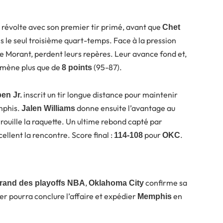
 révolte avec son premier tir primé, avant que
Chet
 le seul troisième quart-temps. Face à la pression
s de Morant, perdent leurs repères. Leur avance fond et,
 mène plus que de
(95-87).
8 points
inscrit un tir longue distance pour maintenir
en Jr.
phis.
donne ensuite l’avantage au
Jalen Williams
rouille la raquette. Un ultime rebond capté par
cellent la rencontre. Score final :
pour
.
114-108
OKC
,
confirme sa
rand des playoffs NBA
Oklahoma City
r pourra conclure l’affaire et expédier
en
Memphis