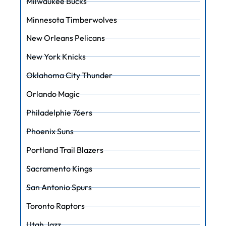
Milwaukee Bucks
Minnesota Timberwolves
New Orleans Pelicans
New York Knicks
Oklahoma City Thunder
Orlando Magic
Philadelphie 76ers
Phoenix Suns
Portland Trail Blazers
Sacramento Kings
San Antonio Spurs
Toronto Raptors
Utah Jazz