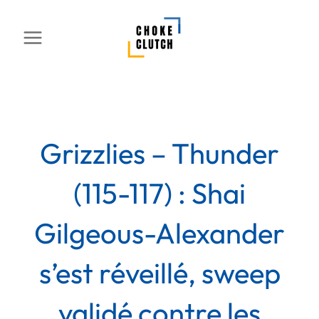
Aller
au
contenu
Grizzlies – Thunder
(115-117) : Shai
Gilgeous-Alexander
s’est réveillé, sweep
validé contre les