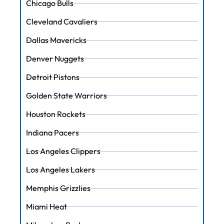
Chicago Bulls
Cleveland Cavaliers
Dallas Mavericks
Denver Nuggets
Detroit Pistons
Golden State Warriors
Houston Rockets
Indiana Pacers
Los Angeles Clippers
Los Angeles Lakers
Memphis Grizzlies
Miami Heat