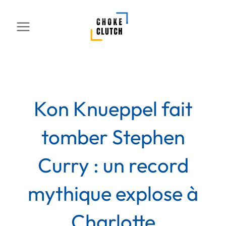
Aller
au
contenu
Kon Knueppel fait
tomber Stephen
Curry : un record
mythique explose à
Charlotte