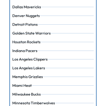
Dallas Mavericks
Denver Nuggets
Detroit Pistons
Golden State Warriors
Houston Rockets
Indiana Pacers
Los Angeles Clippers
Los Angeles Lakers
Memphis Grizzlies
Miami Heat
Milwaukee Bucks
Minnesota Timberwolves