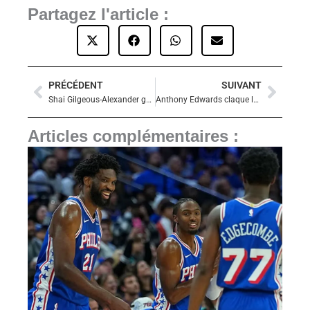
Partagez l'article :
PRÉCÉDENT
SUIVANT
Précédent
Suiva
Shai Gilgeous-Alexander guide le Thunder vers une victoire maîtrisée contre Portland
Anthony Edwards claque la porte en pleine débâcle : les Timberwolves au bord de l’implosion ?
Articles complémentaires :