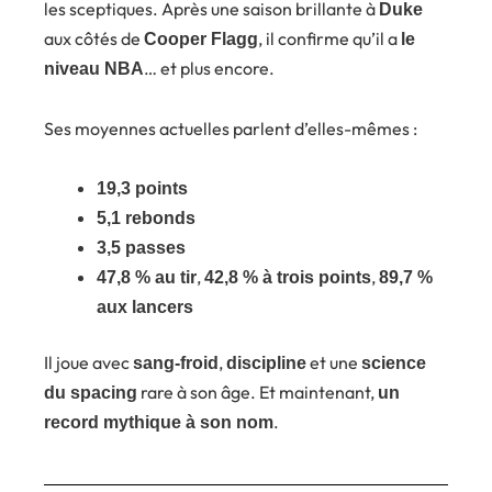
les sceptiques. Après une saison brillante à
Duke
aux côtés de
, il confirme qu’il a
Cooper Flagg
le
… et plus encore.
niveau NBA
Ses moyennes actuelles parlent d’elles-mêmes :
19,3 points
5,1 rebonds
3,5 passes
,
,
47,8 % au tir
42,8 % à trois points
89,7 %
aux lancers
Il joue avec
,
et une
sang-froid
discipline
science
rare à son âge. Et maintenant,
du spacing
un
.
record mythique à son nom