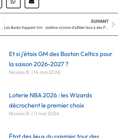
SUIVANT
Suivan
Jeff Dowtin Jr. brille et les Sixers mettent fin à leur série noire à Washington
Les Bucks frappent fort : sixième victoire d’affilée face à des Pelicans décimés
Et si j’étais GM des Boston Celtics pour
la saison 2026-2027 ?
Nicolas B.
14 mai 2026
Loterie NBA 2026 : les Wizards
décrochent le premier choix
Nicolas B.
11 mai 2026
État des lieux du premier tour des