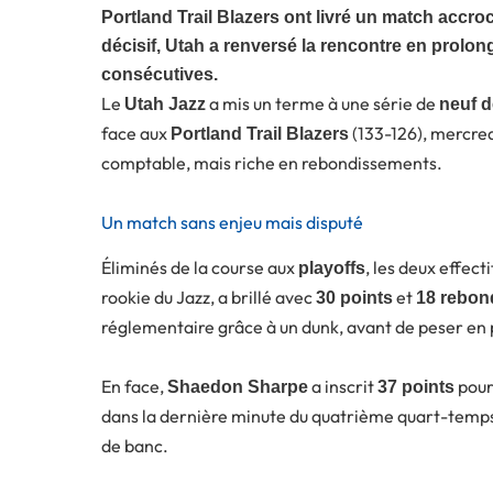
Portland Trail Blazers ont livré un match accroc
décisif, Utah a renversé la rencontre en prolong
consécutives.
Le
a mis un terme à une série de
Utah Jazz
neuf d
face aux
(133-126), mercred
Portland Trail Blazers
comptable, mais riche en rebondissements.
Un match sans enjeu mais disputé
Éliminés de la course aux
, les deux effect
playoffs
rookie du Jazz, a brillé avec
et
30 points
18 rebon
réglementaire grâce à un dunk, avant de peser en 
En face,
a inscrit
pour
Shaedon Sharpe
37 points
dans la dernière minute du quatrième quart-temp
de banc.