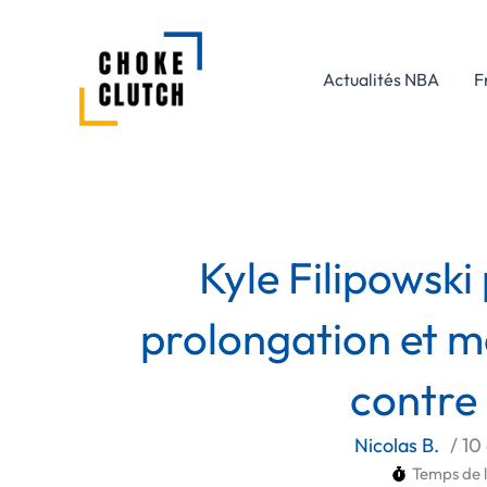
Aller
au
contenu
Actualités NBA
F
Kyle Filipowski
prolongation et met
contre
Nicolas B.
/
10
Temps de l