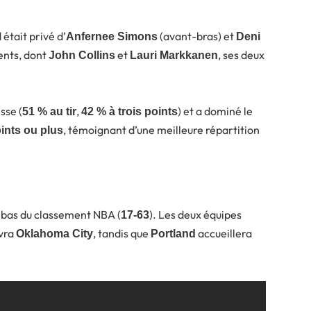
était privé d’
(avant-bras) et
Anfernee Simons
Deni
ents, dont
et
, ses deux
John Collins
Lauri Markkanen
sse (
,
) et a dominé le
51 % au tir
42 % à trois points
, témoignant d’une meilleure répartition
ints ou plus
 bas du classement NBA (
). Les deux équipes
17-63
vra
, tandis que
accueillera
Oklahoma City
Portland