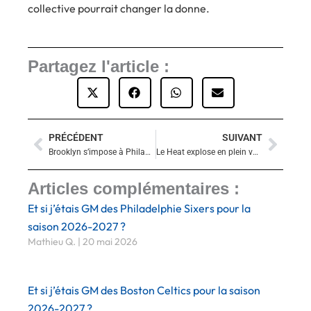
collective pourrait changer la donne.
Partagez l'article :
PRÉCÉDENT
SUIVANT
Précédent
Suiva
Brooklyn s’impose à Philadelphie, Embiid inquiète un moment
Le Heat explose en plein vol face aux Raptors
Articles complémentaires :
Et si j’étais GM des Philadelphie Sixers pour la
saison 2026-2027 ?
Mathieu Q.
20 mai 2026
Et si j’étais GM des Boston Celtics pour la saison
2026-2027 ?