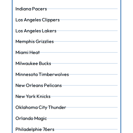
Indiana Pacers
Los Angeles Clippers
Los Angeles Lakers
Memphis Grizzlies
Miami Heat
Milwaukee Bucks
Minnesota Timberwolves
New Orleans Pelicans
New York Knicks
Oklahoma City Thunder
Orlando Magic
Philadelphie 76ers