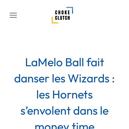
Aller
au
contenu
LaMelo Ball fait
danser les Wizards :
les Hornets
s’envolent dans le
money time