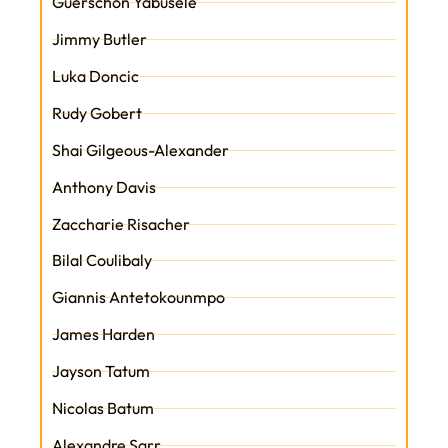
Guerschon Yabusele
Jimmy Butler
Luka Doncic
Rudy Gobert
Shai Gilgeous-Alexander
Anthony Davis
Zaccharie Risacher
Bilal Coulibaly
Giannis Antetokounmpo
James Harden
Jayson Tatum
Nicolas Batum
Alexandre Sarr