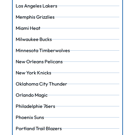
Los Angeles Lakers
Memphis Grizzlies
Miami Heat
Milwaukee Bucks
Minnesota Timberwolves
New Orleans Pelicans
New York Knicks
Oklahoma City Thunder
Orlando Magic
Philadelphie 76ers
Phoenix Suns
Portland Trail Blazers