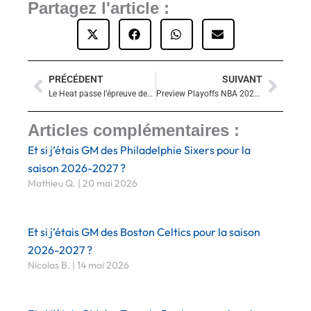
Partagez l'article :
PRÉCÉDENT
SUIVANT
Précédent
Suiva
Le Heat passe l’épreuve des Hawks et écrit l’histoire en prolongation
Preview Playoffs NBA 2025 : Indiana Pacers – Milwaukee Bucks
Articles complémentaires :
Et si j’étais GM des Philadelphie Sixers pour la
saison 2026-2027 ?
Mathieu Q.
20 mai 2026
Et si j’étais GM des Boston Celtics pour la saison
2026-2027 ?
Nicolas B.
14 mai 2026