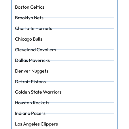
Boston Celtics
Brooklyn Nets
Charlotte Hornets
Chicago Bulls
Cleveland Cavaliers
Dallas Mavericks
Denver Nuggets
Detroit Pistons
Golden State Warriors
Houston Rockets
Indiana Pacers
Los Angeles Clippers