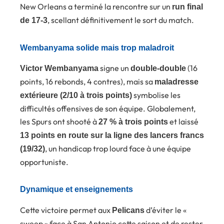
New Orleans a terminé la rencontre sur un
run final
, scellant définitivement le sort du match.
de 17-3
Wembanyama solide mais trop maladroit
signe un
(16
Victor Wembanyama
double-double
points, 16 rebonds, 4 contres), mais sa
maladresse
symbolise les
extérieure (2/10 à trois points)
difficultés offensives de son équipe. Globalement,
les Spurs ont shooté à
et laissé
27 % à trois points
13 points en route sur la ligne des lancers francs
, un handicap trop lourd face à une équipe
(19/32)
opportuniste.
Dynamique et enseignements
Cette victoire permet aux
d’éviter le «
Pelicans
sweep » face à San Antonio cette saison et de rester