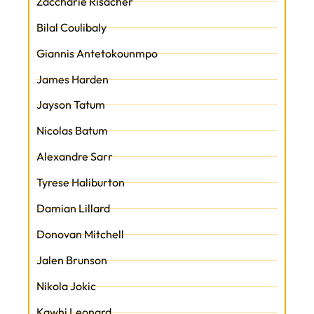
Zaccharie Risacher
Bilal Coulibaly
Giannis Antetokounmpo
James Harden
Jayson Tatum
Nicolas Batum
Alexandre Sarr
Tyrese Haliburton
Damian Lillard
Donovan Mitchell
Jalen Brunson
Nikola Jokic
Kawhi Leonard