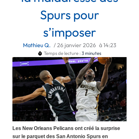
Spurs pour
s’imposer
Mathieu Q.
/
26 janvier 2026
à
14:23
Temps de lecture :
3
minutes
Les New Orleans Pelicans ont créé la surprise
sur le parquet des San Antonio Spurs en