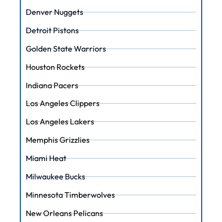
Denver Nuggets
Detroit Pistons
Golden State Warriors
Houston Rockets
Indiana Pacers
Los Angeles Clippers
Los Angeles Lakers
Memphis Grizzlies
Miami Heat
Milwaukee Bucks
Minnesota Timberwolves
New Orleans Pelicans