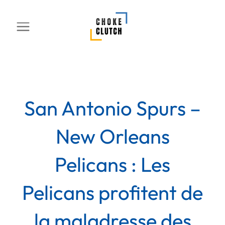
Aller
au
contenu
San Antonio Spurs –
New Orleans
Pelicans : Les
Pelicans profitent de
la maladresse des