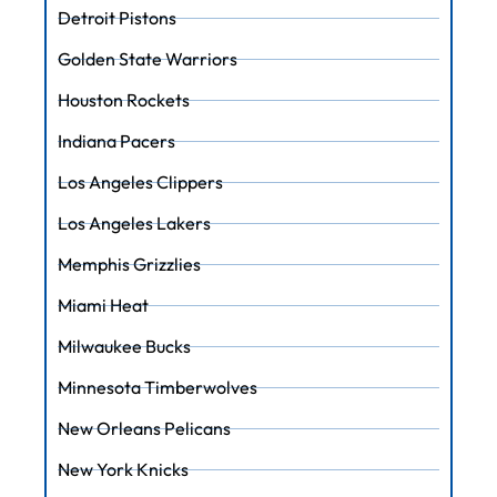
Detroit Pistons
Golden State Warriors
Houston Rockets
Indiana Pacers
Los Angeles Clippers
Los Angeles Lakers
Memphis Grizzlies
Miami Heat
Milwaukee Bucks
Minnesota Timberwolves
New Orleans Pelicans
New York Knicks