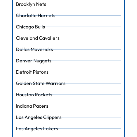
Brooklyn Nets
Charlotte Hornets
Chicago Bulls
Cleveland Cavaliers
Dallas Mavericks
Denver Nuggets
Detroit Pistons
Golden State Warriors
Houston Rockets
Indiana Pacers
Los Angeles Clippers
Los Angeles Lakers