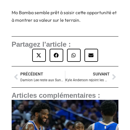
Mo Bamba semble prêt à saisir cette opportunité et
à montrer sa valeur sur le terrain.
Partagez l'article :
PRÉCÉDENT
SUIVANT
Précédent
Suiva
Damion Lee reste aux Suns : un renfort pas cher pour Phoenix
Kyle Anderson rejoint les Warriors pour 3 ans et 27 millions de dollars
Articles complémentaires :