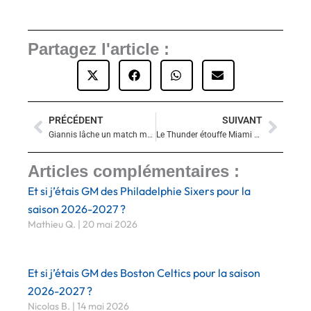
Partagez l'article :
PRÉCÉDENT
SUIVANT
Précédent
Suiva
Giannis lâche un match monstrueux… et les Bucks s’écroulent face à un Denver sans Jokic ni Murray !
Le Thunder étouffe Miami et s’offre un nouveau statement game
Articles complémentaires :
Et si j’étais GM des Philadelphie Sixers pour la
saison 2026-2027 ?
Mathieu Q.
20 mai 2026
Et si j’étais GM des Boston Celtics pour la saison
2026-2027 ?
Nicolas B.
14 mai 2026