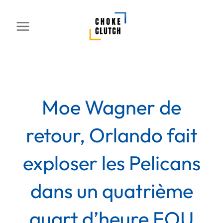
Aller
au
contenu
Moe Wagner de
retour, Orlando fait
exploser les Pelicans
dans un quatrième
quart d’heure FOU