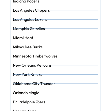
Indiana Pacers
Los Angeles Clippers
Los Angeles Lakers
Memphis Grizzlies
Miami Heat
Milwaukee Bucks
Minnesota Timberwolves
New Orleans Pelicans
New York Knicks
Oklahoma City Thunder
Orlando Magic
Philadelphie 76ers
Phoenix Suns