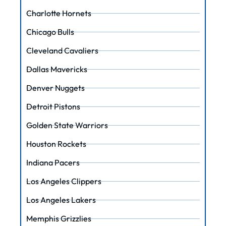
Charlotte Hornets
Chicago Bulls
Cleveland Cavaliers
Dallas Mavericks
Denver Nuggets
Detroit Pistons
Golden State Warriors
Houston Rockets
Indiana Pacers
Los Angeles Clippers
Los Angeles Lakers
Memphis Grizzlies