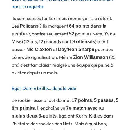
dans la raquette
Ils sont censés tanker, mais même ça ils le ratent.
Les
? Ils marquent
Pelicans
64 points dans la
, contre seulement
pour les Nets.
peinture
52
Yves
(12 pts, 12 rebonds dont
) a fait
Missi
9 offensifs
passer
et
pour des
Nic Claxton
Day’Ron Sharpe
cônes de signalisation. Même
(25
Zion Williamson
pts) s’est fait plaisir malgré une équipe qui peine à
exister depuis un mois.
Egor Demin brille… dans le vide
Le rookie russe a tout donné.
,
,
17 points
5 passes
5
. Il enchaîne un
tirs primés
7e match avec au
, égalant
dans
moins deux 3-points
Kerry Kittles
l’histoire des rookies des Nets. Mais à quoi bon,