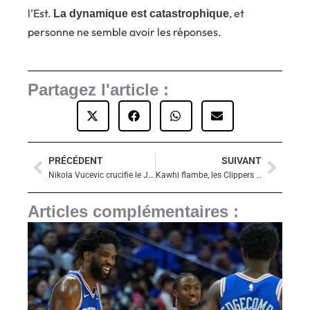
l’Est.
, et
La dynamique est catastrophique
personne ne semble avoir les réponses.
Partagez l'article :
PRÉCÉDENT
SUIVANT
Précédent
Suiva
Nikola Vucevic crucifie le Jazz à 4 secondes de la fin : Sensabaugh en feu
Kawhi flambe, les Clippers écrasent des Wizards en ruines
Articles complémentaires :