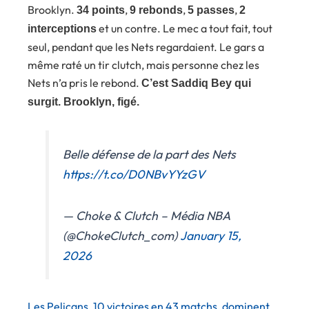
Brooklyn.
,
,
,
34 points
9 rebonds
5 passes
2
et un contre. Le mec a tout fait, tout
interceptions
seul, pendant que les Nets regardaient. Le gars a
même raté un tir clutch, mais personne chez les
Nets n’a pris le rebond.
C’est Saddiq Bey qui
surgit. Brooklyn, figé.
Belle défense de la part des Nets
https://t.co/D0NBvYYzGV
— Choke & Clutch – Média NBA
(@ChokeClutch_com)
January 15,
2026
Les Pelicans, 10 victoires en 43 matchs, dominent