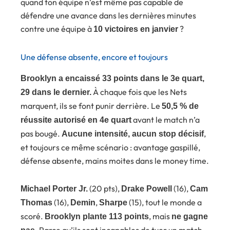
quand ton équipe n’est même pas capable de
défendre une avance dans les dernières minutes
contre une équipe à
?
10 victoires en janvier
Une défense absente, encore et toujours
Brooklyn a encaissé 33 points dans le 3e quart,
À chaque fois que les Nets
29 dans le dernier.
marquent, ils se font punir derrière. Le
50,5 % de
avant le match n’a
réussite autorisé en 4e quart
pas bougé.
,
Aucune intensité, aucun stop décisif
et toujours ce même scénario : avantage gaspillé,
défense absente, mains moites dans le money time.
(20 pts),
(16),
Michael Porter Jr.
Drake Powell
Cam
(16),
,
(15), tout le monde a
Thomas
Demin
Sharpe
scoré.
, mais
Brooklyn plante 113 points
ne gagne
. Parce qu’ils sont incapables de tuer un match.