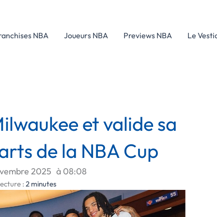
ranchises NBA
Joueurs NBA
Previews NBA
Le Vesti
lwaukee et valide sa
uarts de la NBA Cup
ovembre 2025
à
08:08
ecture :
2
minutes