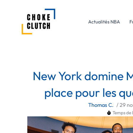
Aller
au
contenu
Actualités NBA
F
New York domine Mi
place pour les q
Thomas C.
/
29 n
Temps de l