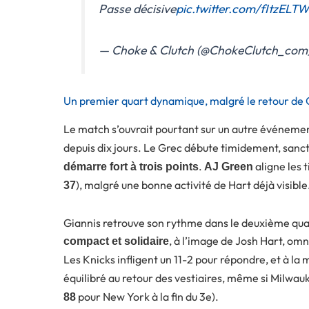
Passe décisive
pic.twitter.com/fItzELT
— Choke & Clutch (@ChokeClutch_com
Un premier quart dynamique, malgré le retour de 
Le match s’ouvrait pourtant sur un autre événemen
depuis dix jours. Le Grec débute timidement, sanc
.
aligne les 
démarre fort à trois points
AJ Green
), malgré une bonne activité de Hart déjà visible
37
Giannis retrouve son rythme dans le deuxième quart
, à l’image de Josh Hart, omn
compact et solidaire
Les Knicks infligent un 11-2 pour répondre, et à la m
équilibré au retour des vestiaires, même si Milwa
pour New York à la fin du 3e).
88