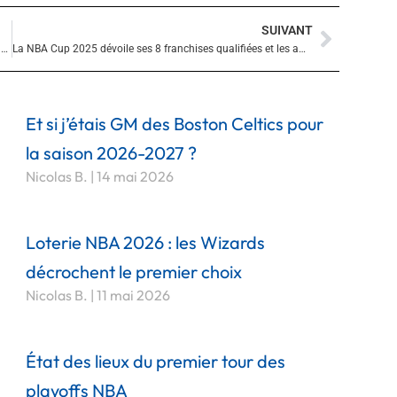
SUIVANT
Suivan
Reaves brille, Luka régale : les Lakers s’imposent et filent en quarts de la NBA Cup
La NBA Cup 2025 dévoile ses 8 franchises qualifiées et les affiches des quarts de finale
Et si j’étais GM des Boston Celtics pour
la saison 2026-2027 ?
Nicolas B.
14 mai 2026
Loterie NBA 2026 : les Wizards
décrochent le premier choix
Nicolas B.
11 mai 2026
État des lieux du premier tour des
playoffs NBA