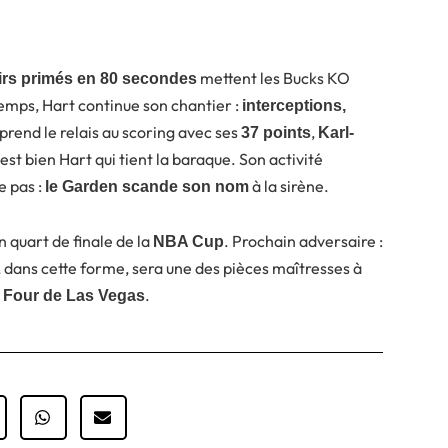
mettent les Bucks KO
tirs primés en 80 secondes
temps, Hart continue son chantier :
interceptions,
prend le relais au scoring avec ses
,
37 points
Karl-
st bien Hart qui tient la baraque. Son activité
e pas :
à la sirène.
le Garden scande son nom
n quart de finale de la
. Prochain adversaire :
NBA Cup
, dans cette forme, sera une des pièces maîtresses à
.
l Four de Las Vegas