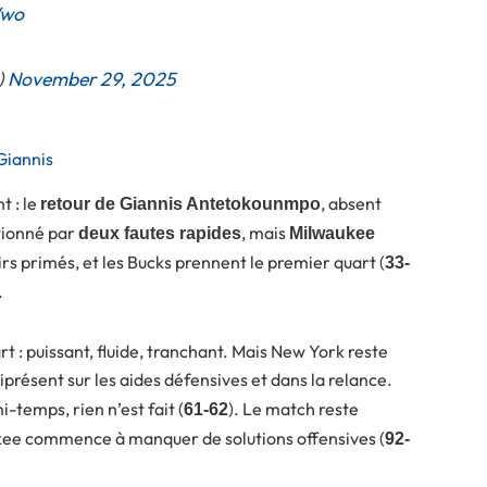
Wwo
)
November 29, 2025
Giannis
t : le
, absent
retour de Giannis Antetokounmpo
tionné par
, mais
deux fautes rapides
Milwaukee
tirs primés, et les Bucks prennent le premier quart (
33-
.
 : puissant, fluide, tranchant. Mais New York reste
iprésent sur les aides défensives et dans la relance.
i-temps, rien n’est fait (
). Le match reste
61-62
ukee commence à manquer de solutions offensives (
92-