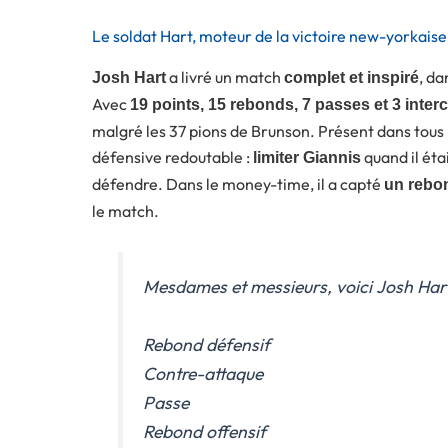
Le soldat Hart, moteur de la victoire new-yorkaise
a livré un match
, da
Josh Hart
complet et inspiré
Avec
19 points, 15 rebonds, 7 passes et 3 inter
malgré les 37 pions de Brunson. Présent dans tous l
défensive redoutable :
quand il étai
limiter Giannis
défendre. Dans le money-time, il a capté
un rebon
le match.
Mesdames et messieurs, voici Josh Hart
Rebond défensif
Contre-attaque
Passe
Rebond offensif