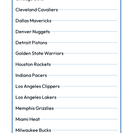
Cleveland Cavaliers
Dallas Mavericks
Denver Nuggets
Detroit Pistons
Golden State Warriors
Houston Rockets
Indiana Pacers
Los Angeles Clippers
Los Angeles Lakers
Memphis Grizzlies
Miami Heat
Milwaukee Bucks