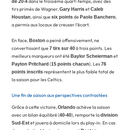
dans le troisième quart-temps, avec des
de 20-4
tirs primés de Wagner,
et
Gary Harris
Caleb
, ainsi que
de
,
Houstan
six points
Paolo Banchero
a permis aux locaux de creuser l’écart.
En face,
a peiné offensivement, ne
Boston
convertissant que
à trois points. Les
7 tirs sur 40
meilleurs marqueurs ont été
et
Baylor Scheierman
(
). Les
Payton Pritchard
15 points chacun
76
représentent le plus faible total de
points inscrits
la saison pour les Celtics.
Une fin de saison aux perspectives contrastées
Grâce à cette victoire,
achève la saison
Orlando
avec un bilan équilibré (
), remporte la
40-40
division
et jouera à domicile lors du play-in. En cas
Sud-Est