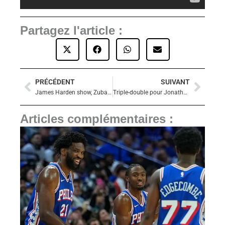
Partagez l'article :
PRÉCÉDENT
SUIVANT
Précédent
Suiva
James Harden show, Zubac triple-double : les Clippers écrasent les Rockets et enchaînent une sixième victoire
Triple-double pour Jonathan Mogbo et large victoire des Raptors contre Charlotte
Articles complémentaires :