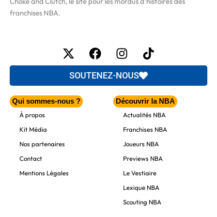
Choke and Clutch, le site pour les mordus d’histoires des
franchises NBA.
X-
Facebook
Instagram
Tiktok
twitter
SOUTENEZ-NOUS
Qui sommes-nous ?
Découvrir la NBA
À propos
Actualités NBA
Kit Média
Franchises NBA
Nos partenaires
Joueurs NBA
Contact
Previews NBA
Mentions Légales
Le Vestiaire
Lexique NBA
Scouting NBA