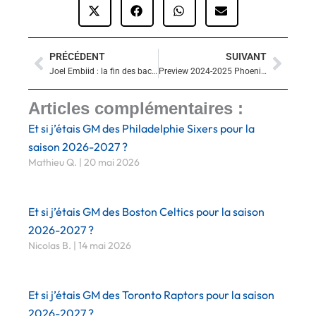
PRÉCÉDENT
SUIVANT
Précédent
Suiva
Joel Embiid : la fin des back-to-backs pour viser le titre
Preview 2024-2025 Phoenix Suns
Articles complémentaires :
Et si j’étais GM des Philadelphie Sixers pour la
saison 2026-2027 ?
Mathieu Q.
20 mai 2026
Et si j’étais GM des Boston Celtics pour la saison
2026-2027 ?
Nicolas B.
14 mai 2026
Et si j’étais GM des Toronto Raptors pour la saison
2026-2027 ?