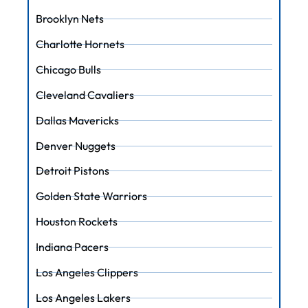
Brooklyn Nets
Charlotte Hornets
Chicago Bulls
Cleveland Cavaliers
Dallas Mavericks
Denver Nuggets
Detroit Pistons
Golden State Warriors
Houston Rockets
Indiana Pacers
Los Angeles Clippers
Los Angeles Lakers