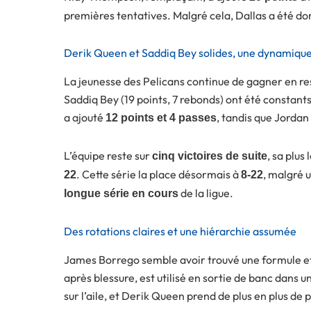
premières tentatives. Malgré cela, Dallas a été 
Derik Queen et Saddiq Bey solides, une dynamique
La jeunesse des Pelicans continue de gagner en res
Saddiq Bey (19 points, 7 rebonds) ont été constants
a ajouté
, tandis que Jordan
12 points et 4 passes
L’équipe reste sur
, sa plus
cinq victoires de suite
. Cette série la place désormais à
, malgré u
22
8-22
de la ligue.
longue série en cours
Des rotations claires et une hiérarchie assumée
James Borrego semble avoir trouvé une formule eff
après blessure, est utilisé en sortie de banc dans un
sur l’aile, et Derik Queen prend de plus en plus de 