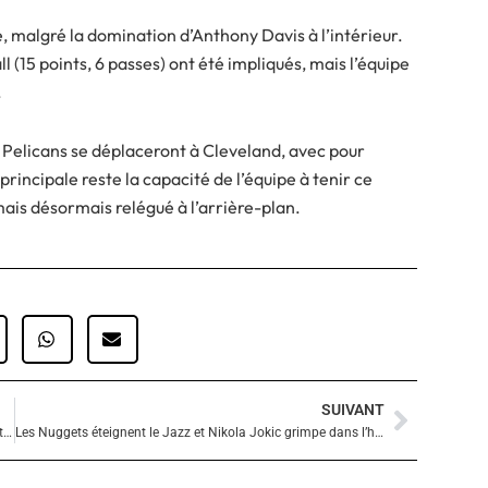
e, malgré la domination d’Anthony Davis à l’intérieur.
 (15 points, 6 passes) ont été impliqués, mais l’équipe
.
 Pelicans se déplaceront à Cleveland, avec pour
rincipale reste la capacité de l’équipe à tenir ce
ais désormais relégué à l’arrière-plan.
SUIVANT
Suivan
Les Celtics renversent les Pacers après avoir compté 20 points de retard
Les Nuggets éteignent le Jazz et Nikola Jokic grimpe dans l’histoire