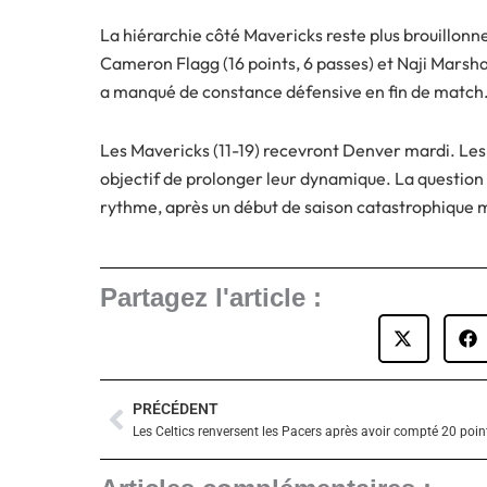
La hiérarchie côté Mavericks reste plus brouillonn
Cameron Flagg (16 points, 6 passes) et Naji Marshall
a manqué de constance défensive en fin de match
Les Mavericks (11-19) recevront Denver mardi. Les
objectif de prolonger leur dynamique. La question p
rythme, après un début de saison catastrophique m
Partagez l'article :
PRÉCÉDENT
Précédent