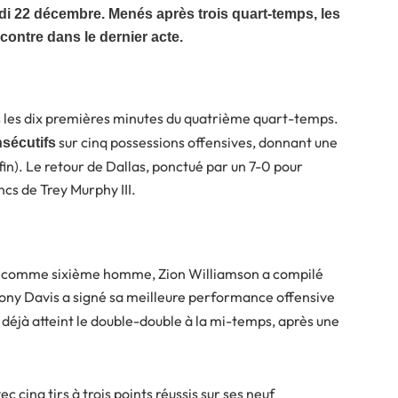
di 22 décembre. Menés après trois quart-temps, les
ontre dans le dernier acte.
 les dix premières minutes du quatrième quart-temps.
sur cinq possessions offensives, donnant une
nsécutifs
 fin). Le retour de Dallas, ponctué par un 7-0 pour
ncs de Trey Murphy III.
isé comme sixième homme, Zion Williamson a compilé
hony Davis a signé sa meilleure performance offensive
it déjà atteint le double-double à la mi-temps, après une
ec cinq tirs à trois points réussis sur ses neuf