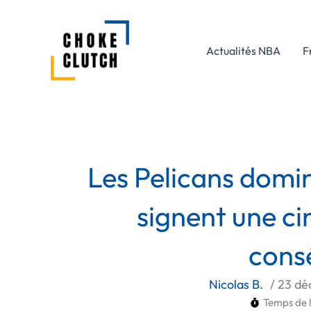
Aller
au
contenu
Actualités NBA
F
Les Pelicans domin
signent une ci
cons
Nicolas B.
/
23 dé
Temps de l