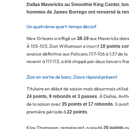
Dallas Mavericks au Smoothie King Center, lun
hommes de James Borrego ont renversé la renc
Un quatrième quart-temps décisif
New Orleans a infligé un
aux Mavericks dans
38-19
À 105-103, Zion Williamson a inscrit
10 points co
avance définitive aux Pelicans (117-106 à 1:37 de la
revenir à 117-113, a été stoppé par deux lancers fra
Zion en sortie de banc, Davis répond présent
Titulaire en début de saison mais désormais util
. À Dallas, Ant
24 points, 9 rebonds et 3 passes
de la saison avec
. Il ava
35 points et 17 rebonds
première période à
.
22 points
Klay Thompson, remplaçant, a ajouté
av
20 points