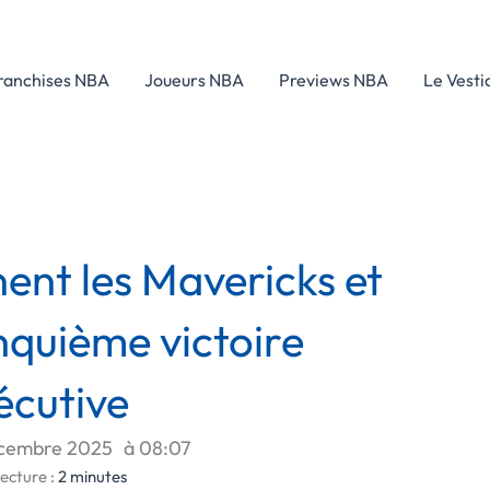
ranchises NBA
Joueurs NBA
Previews NBA
Le Vesti
ent les Mavericks et
nquième victoire
écutive
cembre 2025
à
08:07
ecture :
2
minutes