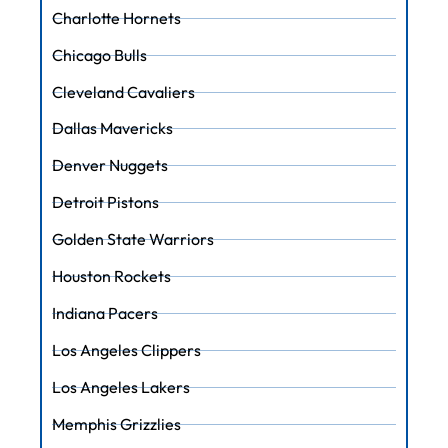
Charlotte Hornets
Chicago Bulls
Cleveland Cavaliers
Dallas Mavericks
Denver Nuggets
Detroit Pistons
Golden State Warriors
Houston Rockets
Indiana Pacers
Los Angeles Clippers
Los Angeles Lakers
Memphis Grizzlies