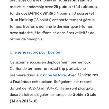
précieuse dans le money time.
a
Jayson Tatum
assuré le leadership avec
et
,
25 points
14 rebonds
tandis que
(14 points, 10 passes) et
Derrick White
(18 points) ont parfaitement géré le
Jrue Holiday
tempo. Boston a dominé le dernier quart-temps
avec autorité, étouffant les dernières velléités de
retour de Memphis.
Une série record pour Boston
Ce sixième succès en déplacement permet aux
Celtics de
, une
terminer un road trip parfait
première dans leur
riche histoire
. Avec
32 victoires
cette saison, ils égalent leur record
à l’extérieur
datant de 1972-73 et 1974-75. Ils ne sont plus qu’à
deux victoires d’égaler la marque de
Golden State
.
(34 en 2015-16)