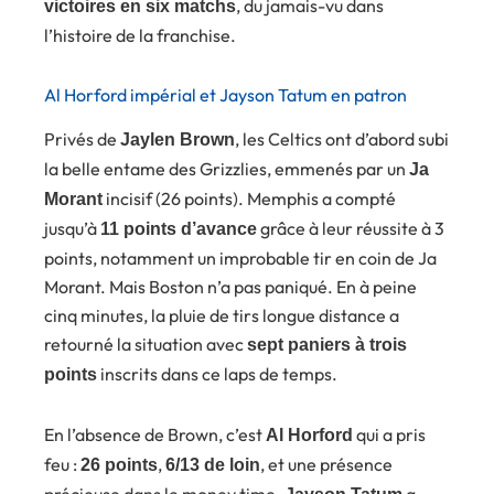
, du jamais-vu dans
victoires en six matchs
l’histoire de la franchise.
Al Horford impérial et Jayson Tatum en patron
Privés de
, les Celtics ont d’abord subi
Jaylen Brown
la belle entame des Grizzlies, emmenés par un
Ja
incisif (26 points). Memphis a compté
Morant
jusqu’à
grâce à leur réussite à 3
11 points d’avance
points, notamment un improbable tir en coin de Ja
Morant. Mais Boston n’a pas paniqué. En à peine
cinq minutes, la pluie de tirs longue distance a
retourné la situation avec
sept paniers à trois
inscrits dans ce laps de temps.
points
En l’absence de Brown, c’est
qui a pris
Al Horford
feu :
,
, et une présence
26 points
6/13 de loin