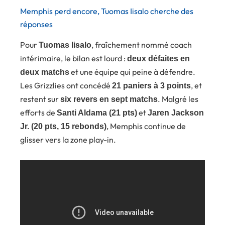
Memphis perd encore, Tuomas Iisalo cherche des
réponses
Pour
, fraîchement nommé coach
Tuomas Iisalo
intérimaire, le bilan est lourd :
deux défaites en
et une équipe qui peine à défendre.
deux matchs
Les Grizzlies ont concédé
, et
21 paniers à 3 points
restent sur
. Malgré les
six revers en sept matchs
efforts de
et
Santi Aldama (21 pts)
Jaren Jackson
, Memphis continue de
Jr. (20 pts, 15 rebonds)
glisser vers la zone play-in.