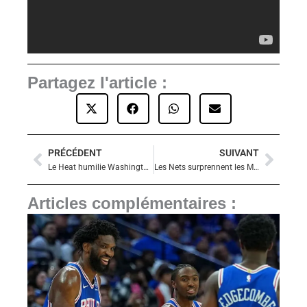
Partagez l'article :
PRÉCÉDENT
SUIVANT
Précédent
Suiva
Le Heat humilie Washington et signe une cinquième victoire de suite
Les Nets surprennent les Mavericks à Dallas avec un joli comeback
Articles complémentaires :