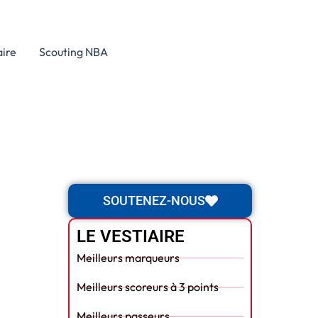
aire
Scouting NBA
SOUTENEZ-NOUS
LE VESTIAIRE
Meilleurs marqueurs
Meilleurs scoreurs à 3 points
Meilleurs passeurs