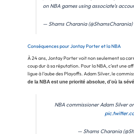
on NBA games using associate's accou
— Shams Charania (@ShamsCharania)
Conséquences pour Jontay Porter et la NBA
À 24 ans, Jontay Porter voit non seulement sa carr
coup dur à sa réputation. Pour la NBA, c’est une af
ligue à l’aube des Playoffs. Adam Silver, le commi
de la NBA est une priorité absolue, d’où la sévé
NBA commissioner Adam Silver on
pic.twitter
— Shams Charania (@S