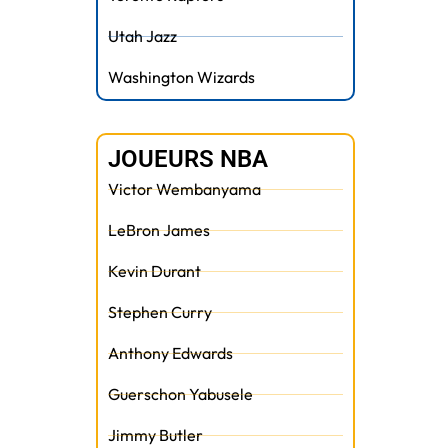
Utah Jazz
Washington Wizards
JOUEURS NBA
Victor Wembanyama
LeBron James
Kevin Durant
Stephen Curry
Anthony Edwards
Guerschon Yabusele
Jimmy Butler