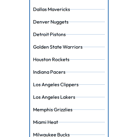
Dallas Mavericks
Denver Nuggets
Detroit Pistons
Golden State Warriors
Houston Rockets
Indiana Pacers
Los Angeles Clippers
Los Angeles Lakers
Memphis Grizzlies
Miami Heat
Milwaukee Bucks