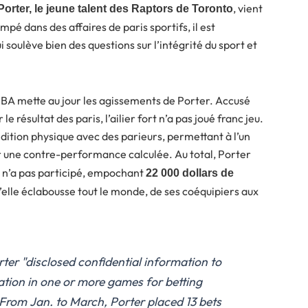
, vient
Porter, le jeune talent des Raptors de Toronto
empé dans des affaires de paris sportifs, il est
i soulève bien des questions sur l’intégrité du sport et
 NBA mette au jour les agissements de Porter. Accusé
 résultat des paris, l’ailier fort n’a pas joué franc jeu.
ondition physique avec des parieurs, permettant à l’un
 une contre-performance calculée. Au total, Porter
l n’a pas participé, empochant
22 000 dollars de
u’elle éclabousse tout le monde, de ses coéquipiers aux
er "disclosed confidential information to
pation in one or more games for betting
From Jan. to March, Porter placed 13 bets