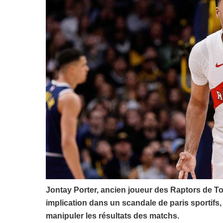
Jontay Porter, ancien joueur des Raptors de To
implication dans un scandale de paris sportifs,
manipuler les résultats des matchs.