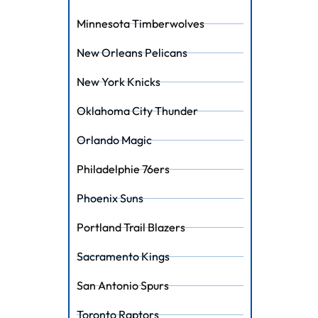
Minnesota Timberwolves
New Orleans Pelicans
New York Knicks
Oklahoma City Thunder
Orlando Magic
Philadelphie 76ers
Phoenix Suns
Portland Trail Blazers
Sacramento Kings
San Antonio Spurs
Toronto Raptors