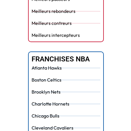
Meilleurs rebondeurs
Meilleurs contreurs
Meilleurs intercepteurs
FRANCHISES NBA
Atlanta Hawks
Boston Celtics
Brooklyn Nets
Charlotte Hornets
Chicago Bulls
Cleveland Cavaliers