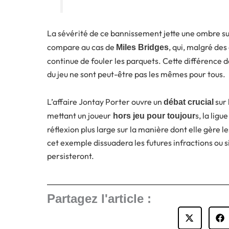
La sévérité de ce bannissement jette une ombre su
compare au cas de
, qui, malgré de
Miles Bridges
continue de fouler les parquets. Cette différence d
du jeu ne sont peut-être pas les mêmes pour tous.
L’affaire Jontay Porter ouvre un
sur 
débat crucial
mettant un joueur
s, la lig
hors jeu pour toujour
réflexion plus large sur la manière dont elle gère les
cet exemple dissuadera les futures infractions ou s
persisteront.
Partagez l'article :