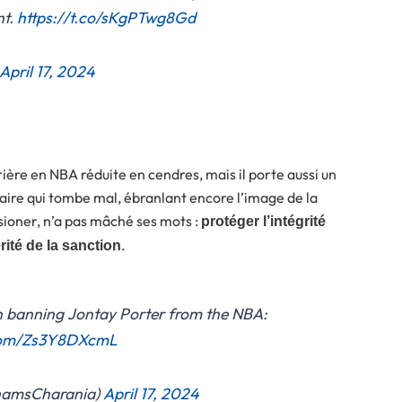
nt.
https://t.co/sKgPTwg8Gd
April 17, 2024
ière en NBA réduite en cendres, mais il porte aussi un
faire qui tombe mal, ébranlant encore l’image de la
ssioner, n’a pas mâché ses mots :
protéger l’intégrité
.
rité de la sanction
 banning Jontay Porter from the NBA:
.com/Zs3Y8DXcmL
hamsCharania)
April 17, 2024