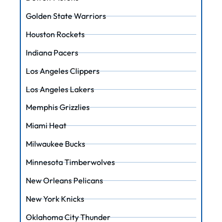
Golden State Warriors
Houston Rockets
Indiana Pacers
Los Angeles Clippers
Los Angeles Lakers
Memphis Grizzlies
Miami Heat
Milwaukee Bucks
Minnesota Timberwolves
New Orleans Pelicans
New York Knicks
Oklahoma City Thunder