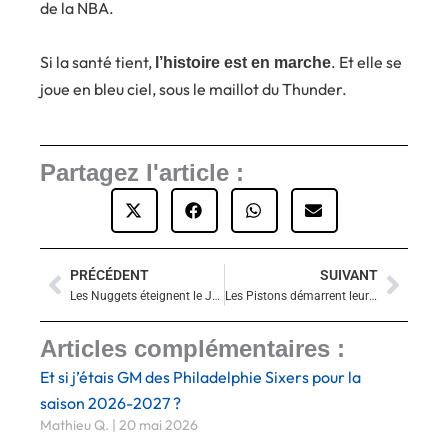
de la NBA.
Si la santé tient,
. Et elle se
l’histoire est en marche
joue en bleu ciel, sous le maillot du Thunder.
Partagez l'article :
PRÉCÉDENT
SUIVANT
Précédent
Suiva
Les Nuggets éteignent le Jazz et Nikola Jokic grimpe dans l’histoire
Les Pistons démarrent leur road trip par un succès solide à Portland
Articles complémentaires :
Et si j’étais GM des Philadelphie Sixers pour la
saison 2026-2027 ?
Mathieu Q.
20 mai 2026