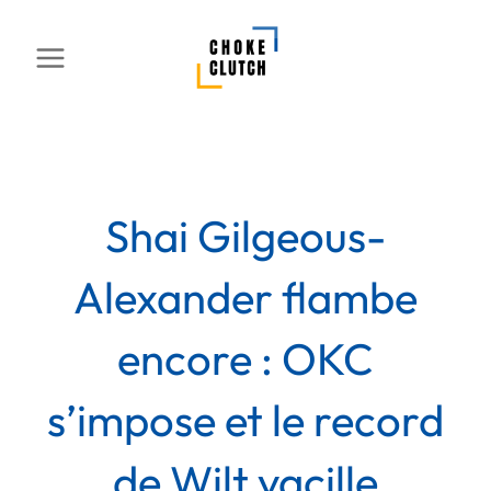
Aller
au
contenu
Shai Gilgeous-
Alexander flambe
encore : OKC
s’impose et le record
de Wilt vacille