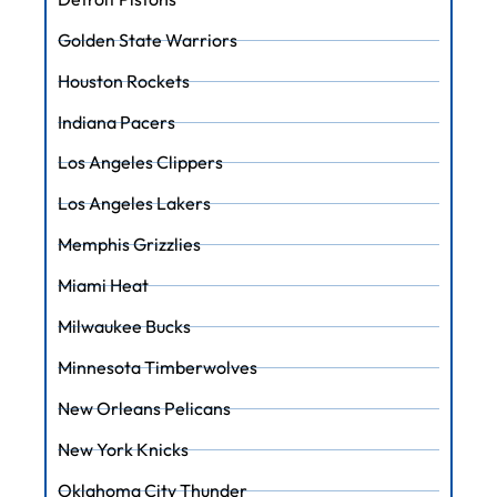
Golden State Warriors
Houston Rockets
Indiana Pacers
Los Angeles Clippers
Los Angeles Lakers
Memphis Grizzlies
Miami Heat
Milwaukee Bucks
Minnesota Timberwolves
New Orleans Pelicans
New York Knicks
Oklahoma City Thunder