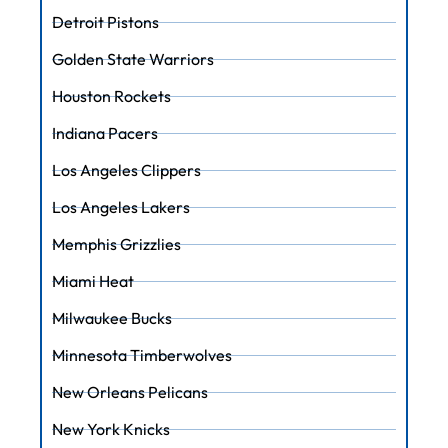
Detroit Pistons
Golden State Warriors
Houston Rockets
Indiana Pacers
Los Angeles Clippers
Los Angeles Lakers
Memphis Grizzlies
Miami Heat
Milwaukee Bucks
Minnesota Timberwolves
New Orleans Pelicans
New York Knicks