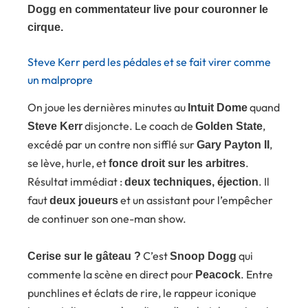
Dogg en commentateur live pour couronner le
cirque.
Steve Kerr perd les pédales et se fait virer comme
un malpropre
On joue les dernières minutes au
quand
Intuit Dome
disjoncte. Le coach de
,
Steve Kerr
Golden State
excédé par un contre non sifflé sur
,
Gary Payton II
se lève, hurle, et
.
fonce droit sur les arbitres
Résultat immédiat :
. Il
deux techniques, éjection
faut
et un assistant pour l’empêcher
deux joueurs
de continuer son one-man show.
C’est
qui
Cerise sur le gâteau ?
Snoop Dogg
commente la scène en direct pour
. Entre
Peacock
punchlines et éclats de rire, le rappeur iconique