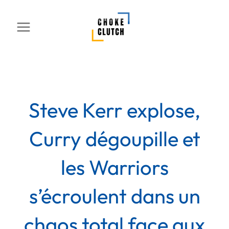
Aller
au
contenu
Steve Kerr explose,
Curry dégoupille et
les Warriors
s’écroulent dans un
chaos total face aux