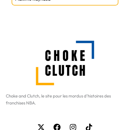
Choke and Clutch, le site pour les mordus d’histoires des
franchises NBA.
X-
Facebook
Instagram
Tiktok