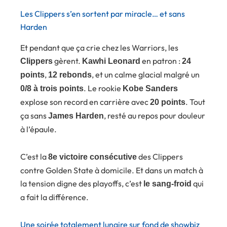
Les Clippers s’en sortent par miracle… et sans
Harden
Et pendant que ça crie chez les Warriors, les
gèrent.
en patron :
Clippers
Kawhi Leonard
24
,
, et un calme glacial malgré un
points
12 rebonds
. Le rookie
0/8 à trois points
Kobe Sanders
explose son record en carrière avec
. Tout
20 points
ça sans
, resté au repos pour douleur
James Harden
à l’épaule.
C’est la
des Clippers
8e victoire consécutive
contre Golden State à domicile. Et dans un match à
la tension digne des playoffs, c’est
qui
le sang-froid
a fait la différence.
Une soirée totalement lunaire sur fond de showbiz