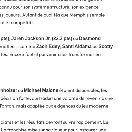
 reconnu pour son système structuré, son exigence
nes joueurs. Autant de qualités que Memphis semble
nt et compétitif.
,
ou
 pts)
Jaren Jackson Jr. (22.2 pts)
Desmond
prometteurs comme
,
ou
Zach Edey
Santi Aldama
Scotty
ités. Encore faut-il parvenir à les transformer en
ou
étaient disponibles, les
nholzer
Michael Malone
e décision forte, qui traduit une volonté de revenir à une
’antan, mais adaptée aux exigences du jeu moderne.
édiates et les résultats devront suivre rapidement. Le
. La franchise mise sur sa rigueur pour instaurer une