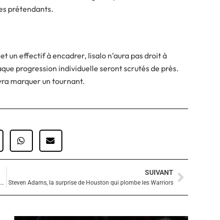
des prétendants.
t un effectif à encadrer, Iisalo n’aura pas droit à
que progression individuelle seront scrutés de près.
vra marquer un tournant.
SUIVANT
Suivan
Gregg Popovich quitte le banc des Spurs : la fin d’un règne historique
Steven Adams, la surprise de Houston qui plombe les Warriors