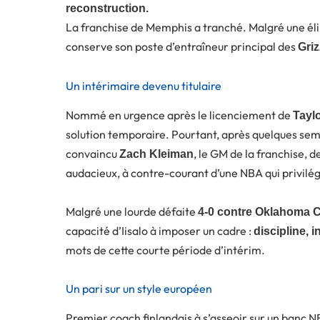
reconstruction.
La franchise de Memphis a tranché. Malgré une éli
conserve son poste d’entraîneur principal des
Griz
Un intérimaire devenu titulaire
Nommé en urgence après le licenciement de
Tayl
solution temporaire. Pourtant, après quelques sem
convaincu
, le GM de la franchise, d
Zach Kleiman
audacieux, à contre-courant d’une NBA qui privilég
Malgré une lourde défaite
4-0 contre Oklahoma C
capacité d’Iisalo à imposer un cadre :
discipline, i
mots de cette courte période d’intérim.
Un pari sur un style européen
Premier coach finlandais à s’asseoir sur un banc N