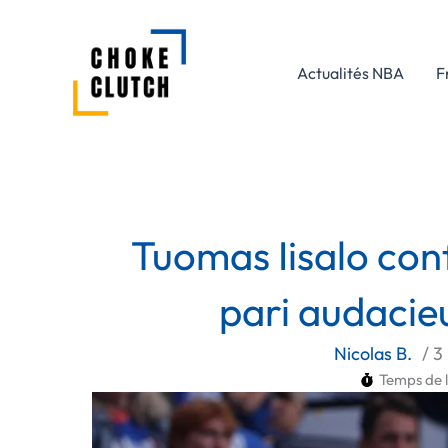
Aller
au
contenu
Actualités NBA
F
Tuomas Iisalo con
pari audacieu
Nicolas B.
/
3
Temps de l