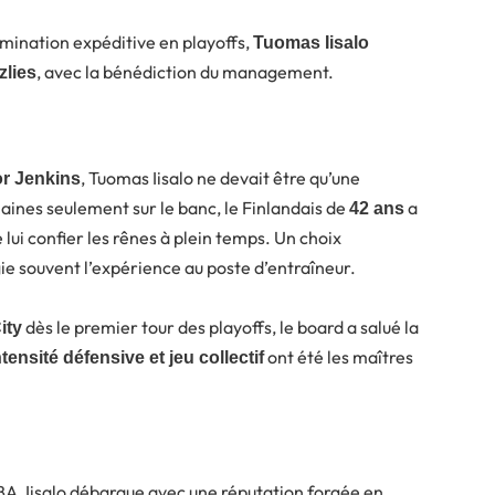
mination expéditive en playoffs,
Tuomas Iisalo
, avec la bénédiction du management.
zlies
, Tuomas Iisalo ne devait être qu’une
or Jenkins
aines seulement sur le banc, le Finlandais de
a
42 ans
e lui confier les rênes à plein temps. Un choix
ie souvent l’expérience au poste d’entraîneur.
dès le premier tour des playoffs, le board a salué la
ity
ont été les maîtres
ntensité défensive et jeu collectif
BA, Iisalo débarque avec une réputation forgée en