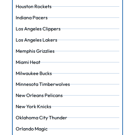
Houston Rockets
Indiana Pacers
Los Angeles Clippers
Los Angeles Lakers
Memphis Grizzlies
Miami Heat
Milwaukee Bucks
Minnesota Timberwolves
New Orleans Pelicans
New York Knicks
Oklahoma City Thunder
Orlando Magic