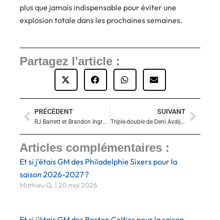
plus que jamais indispensable pour éviter une
explosion totale dans les prochaines semaines.
Partagez l'article :
PRÉCÉDENT
SUIVANT
Précédent
Suiva
RJ Barrett et Brandon Ingram assoment les Hawks : Toronto explose Atlanta dans le 4e quart !
Triple-double de Deni Avdija : Portland refroidit San Antonio
Articles complémentaires :
Et si j’étais GM des Philadelphie Sixers pour la
saison 2026-2027 ?
Mathieu Q.
20 mai 2026
Et si j’étais GM des Boston Celtics pour la saison