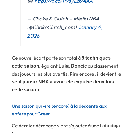
😂
https://t.co/P9syEd9AAA
— Choke & Clutch – Média NBA
(@ChokeClutch_com)
January 4,
2026
Ce nouvel écart porte son total à
9 techniques
, égalant
au classement
cette saison
Luka Doncic
des joueurs les plus avertis. Pire encore : il devient le
seul joueur NBA à avoir été expulsé deux fois
.
cette saison
Une saison qui vire (encore) à la descente aux
enfers pour Green
Ce dernier dérapage vient s’ajouter à une
liste déjà