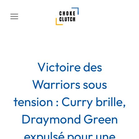
Aller
au
contenu
Victoire des
Warriors sous
tension : Curry brille,
Draymond Green
expulsé pour une