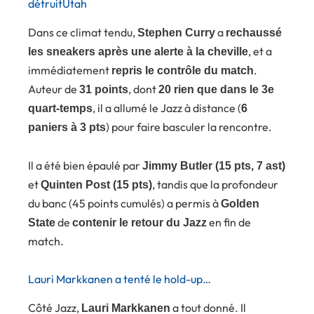
détruitUtah
Dans ce climat tendu,
a
Stephen Curry
rechaussé
, et a
les sneakers après une alerte à la cheville
immédiatement
.
repris le contrôle du match
Auteur de
, dont
31 points
20 rien que dans le 3e
, il a allumé le Jazz à distance (
quart-temps
6
) pour faire basculer la rencontre.
paniers à 3 pts
Il a été bien épaulé par
Jimmy Butler (15 pts, 7 ast)
et
, tandis que la profondeur
Quinten Post (15 pts)
du banc (45 points cumulés) a permis à
Golden
de
en fin de
State
contenir le retour du Jazz
match.
Lauri Markkanen a tenté le hold-up…
Côté Jazz,
a tout donné. Il
Lauri Markkanen