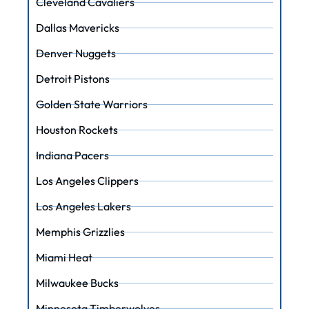
Cleveland Cavaliers
Dallas Mavericks
Denver Nuggets
Detroit Pistons
Golden State Warriors
Houston Rockets
Indiana Pacers
Los Angeles Clippers
Los Angeles Lakers
Memphis Grizzlies
Miami Heat
Milwaukee Bucks
Minnesota Timberwolves