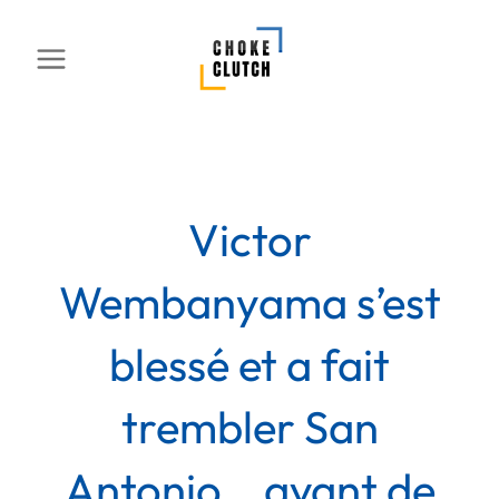
Aller
au
contenu
Victor
Wembanyama s’est
blessé et a fait
trembler San
Antonio… avant de