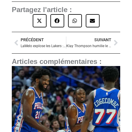
Partagez l'article :
PRÉCÉDENT
SUIVANT
Précédent
Suiva
LaMelo explose les Lakers : 9 bombes à 3 points et une humiliation pour LeBron et Luka
Klay Thompson humilie le Jazz et dépasse Lillard en devenant le 4e meilleur scoreur à 3 points
Articles complémentaires :