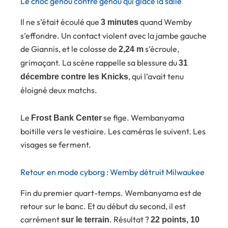
Le choc genou contre genou qui glace la salle
Il ne s’était écoulé que
quand Wemby
3 minutes
s’effondre. Un contact violent avec la jambe gauche
de Giannis, et le colosse de
s’écroule,
2,24 m
grimaçant. La scène rappelle sa blessure du
31
, qui l’avait tenu
décembre contre les Knicks
éloigné deux matchs.
Le
se fige. Wembanyama
Frost Bank Center
boitille vers le vestiaire. Les caméras le suivent. Les
visages se ferment.
Retour en mode cyborg : Wemby détruit Milwaukee
Fin du premier quart-temps. Wembanyama est de
retour sur le banc. Et au début du second, il est
carrément
. Résultat ?
sur le terrain
22 points, 10