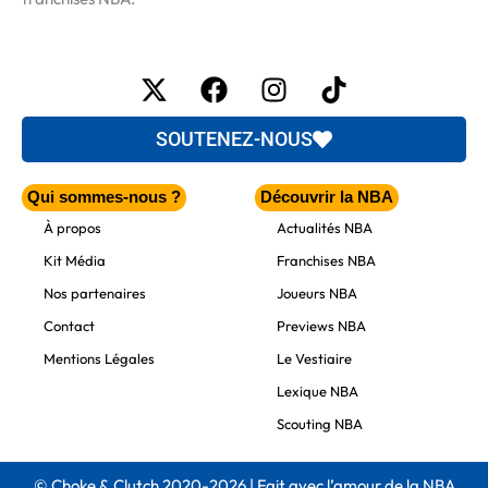
X-
Facebook
Instagram
Tiktok
twitter
SOUTENEZ-NOUS
Qui sommes-nous ?
Découvrir la NBA
À propos
Actualités NBA
Kit Média
Franchises NBA
Nos partenaires
Joueurs NBA
Contact
Previews NBA
Mentions Légales
Le Vestiaire
Lexique NBA
Scouting NBA
© Choke & Clutch 2020-2026 | Fait avec l’amour de la NBA