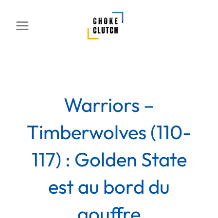
Aller
au
contenu
Warriors –
Timberwolves (110-
117) : Golden State
est au bord du
gouffre