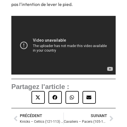
pas l’intention de lever le pied.
Partagez l'article :
PRÉCÉDENT
SUIVANT
Précédent
Suiva
Knicks – Celtics (121-113) : New York enflamme le Madison et fait vaciller Boston
Cavaliers – Pacers (105-114) : Indiana élimine Cleveland et file en finale de conférence