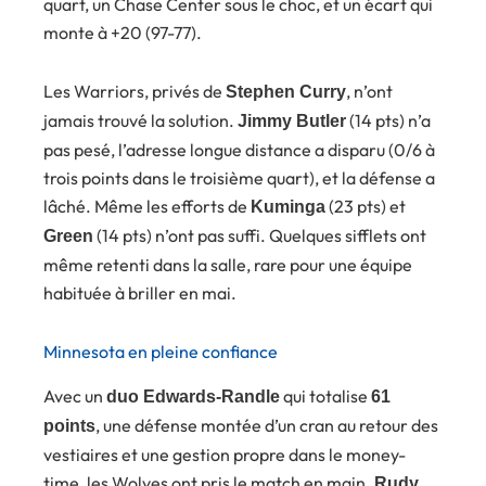
quart, un Chase Center sous le choc, et un écart qui
monte à +20 (97-77).
Les Warriors, privés de
, n’ont
Stephen Curry
jamais trouvé la solution.
(14 pts) n’a
Jimmy Butler
pas pesé, l’adresse longue distance a disparu (0/6 à
trois points dans le troisième quart), et la défense a
lâché. Même les efforts de
(23 pts) et
Kuminga
(14 pts) n’ont pas suffi. Quelques sifflets ont
Green
même retenti dans la salle, rare pour une équipe
habituée à briller en mai.
Minnesota en pleine confiance
Avec un
qui totalise
duo Edwards-Randle
61
, une défense montée d’un cran au retour des
points
vestiaires et une gestion propre dans le money-
time, les Wolves ont pris le match en main.
Rudy