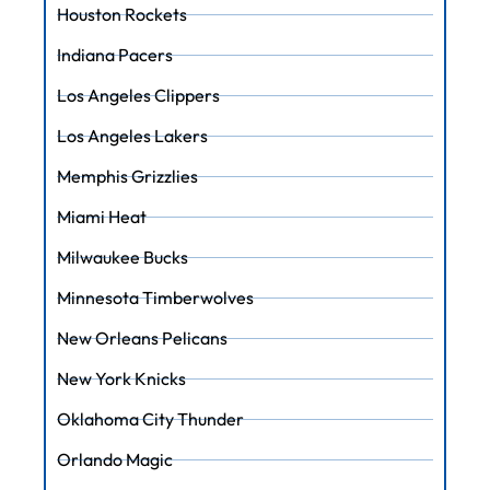
Houston Rockets
Indiana Pacers
Los Angeles Clippers
Los Angeles Lakers
Memphis Grizzlies
Miami Heat
Milwaukee Bucks
Minnesota Timberwolves
New Orleans Pelicans
New York Knicks
Oklahoma City Thunder
Orlando Magic