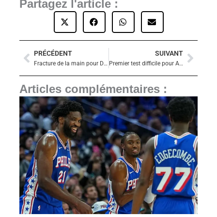
Partagez l'article :
PRÉCÉDENT
SUIVANT
Précédent
Suiva
Fracture de la main pour Dejounte Murray : saison déjà compromise ?
Premier test difficile pour Alexandre Sarr contre Boston
Articles complémentaires :