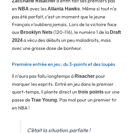
a enfin fait ses premiers pas
Zaccharie Risacher
en
avec les
. Même si tout n’a
NBA
Atlanta Hawks
pas été parfait, c’est un moment que le jeune
Français n’oubliera jamais. Lors de la victoire face
aux
(120-116), le numéro 1 de la
Brooklyn Nets
Draft
a vécu des débuts un peu maladroits, mais
2024
avec une grosse dose de bonheur.
Première entrée en jeu : du 3-points et des loupés
Il n’aura pas fallu longtemps à
pour
Risacher
marquer les esprits. Entré en jeu dans le premier
quart-temps, il plante direct un
sur une
trois points
passe de
. Pas mal pour un premier tir
Trae Young
en NBA !
C’était la situation parfaite !