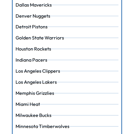
Dallas Mavericks
Denver Nuggets
Detroit Pistons
Golden State Warriors
Houston Rockets
Indiana Pacers
Los Angeles Clippers
Los Angeles Lakers
Memphis Grizzlies
Miami Heat
Milwaukee Bucks
Minnesota Timberwolves