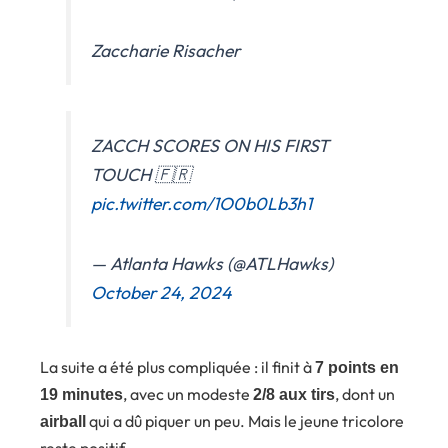
Zaccharie Risacher
ZACCH SCORES ON HIS FIRST
TOUCH 🇫🇷
pic.twitter.com/1O0b0Lb3h1
— Atlanta Hawks (@ATLHawks)
October 24, 2024
La suite a été plus compliquée : il finit à
7 points en
, avec un modeste
, dont un
19 minutes
2/8 aux tirs
qui a dû piquer un peu. Mais le jeune tricolore
airball
reste positif.