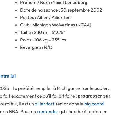
Prénom / Nom : Yaxel Lendeborg
Date de naissance : 30 septembre 2002
Postes : Ailier / Ailier fort
Club : Michigan Wolverines (NCAA)
Taille : 2,10 m – 6’9.75″
Poids : 106 kg – 235 lbs
Envergure : N/D
ntre lui
2025. Il a préféré rempiler à Michigan, et sur le papier,
 fait exactement ce qu’il fallait faire :
progresser sur
jourd’hui, il est un
ailier fort
senior dans le
big board
er en NBA. Pour un
contender
qui cherche à renforcer
.