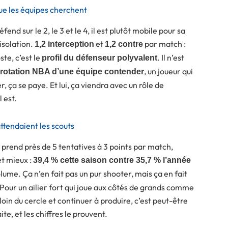
que les équipes cherchent
nd sur le 2, le 3 et le 4, il est plutôt mobile pour sa
 isolation.
et
par match :
1,2 interception
1,2 contre
te, c’est le
. Il n’est
profil du défenseur polyvalent
, un joueur qui
rotation NBA d’une équipe contender
r, ça se paye. Et lui, ça viendra avec un rôle de
 est.
attendaient les scouts
 Il prend près de 5 tentatives à 3 points par match,
et mieux :
39,4 % cette saison contre 35,7 % l’année
olume. Ça n’en fait pas un pur shooter, mais ça en fait
 Pour un ailier fort qui joue aux côtés de grands comme
oin du cercle et continuer à produire, c’est peut-être
te, et les chiffres le prouvent.