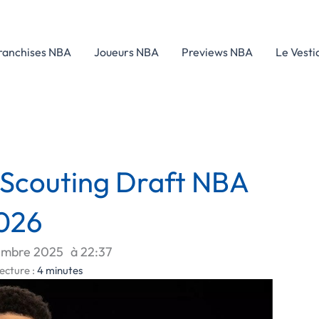
ranchises NBA
Joueurs NBA
Previews NBA
Le Vesti
 Scouting Draft NBA
026
embre 2025
à
22:37
ecture :
4
minutes