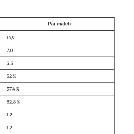
Par match
14,9
7,0
3,3
52 %
37,4 %
82,8 %
1,2
1,2