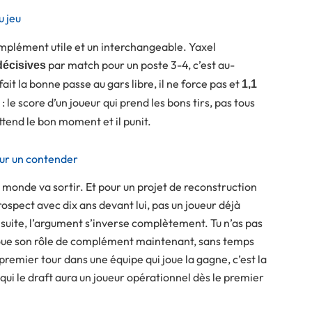
u jeu
complément utile et un interchangeable. Yaxel
par match pour un poste 3-4, c’est au-
décisives
 fait la bonne passe au gars libre, il ne force pas et
1,1
: le score d’un joueur qui prend les bons tirs, pas tous
attend le bon moment et il punit.
pour un contender
e monde va sortir. Et pour un projet de reconstruction
 prospect avec dix ans devant lui, pas un joueur déjà
suite, l’argument s’inverse complètement. Tu n’as pas
Il joue son rôle de complément maintenant, sans temps
remier tour dans une équipe qui joue la gagne, c’est la
e qui le draft aura un joueur opérationnel dès le premier