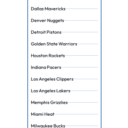
Dallas Mavericks
Denver Nuggets
Detroit Pistons
Golden State Warriors
Houston Rockets
Indiana Pacers
Los Angeles Clippers
Los Angeles Lakers
Memphis Grizzlies
Miami Heat
Milwaukee Bucks