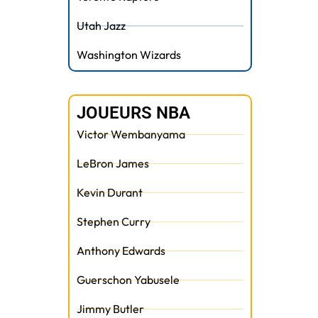
Utah Jazz
Washington Wizards
JOUEURS NBA
Victor Wembanyama
LeBron James
Kevin Durant
Stephen Curry
Anthony Edwards
Guerschon Yabusele
Jimmy Butler