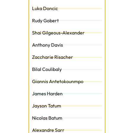
Luka Doncic
Rudy Gobert
Shai Gilgeous-Alexander
Anthony Davis
Zaccharie Risacher
Bilal Coulibaly
Giannis Antetokounmpo
James Harden
Jayson Tatum
Nicolas Batum
Alexandre Sarr