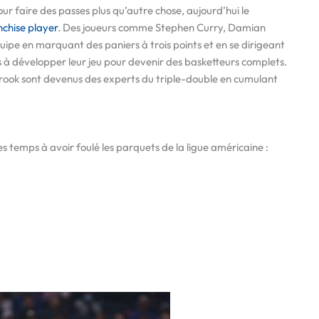
ur faire des passes plus qu’autre chose, aujourd’hui le
nchise player
. Des joueurs comme Stephen Curry, Damian
équipe en marquant des paniers à trois points et en se dirigeant
s à développer leur jeu pour devenir des basketteurs complets.
rook sont devenus des experts du triple-double en cumulant
es temps à avoir foulé les parquets de la ligue américaine :