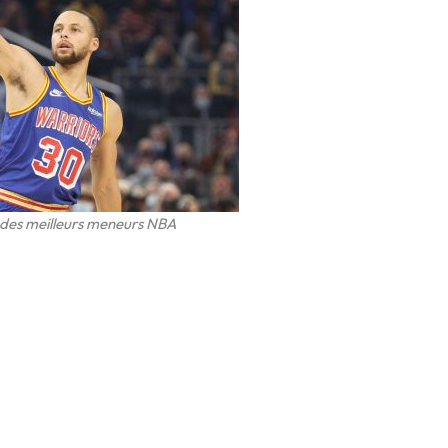
 des meilleurs meneurs NBA