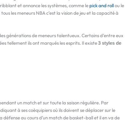
n dribblant et annonce les systèmes, comme le
pick and roll
ou le
tous les meneurs NBA c’est la vision de jeu et la capacité à
des générations de meneurs talentueux. Certains d’entre eux
ées tellement ils ont marqués les esprits. Il existe
3 styles de
 pendant un match et sur toute la saison régulière. Par
quant à ses coéquipiers où ils doivent se déplacer sur le
a défense au cours d’un match de basket-ball et il en va de