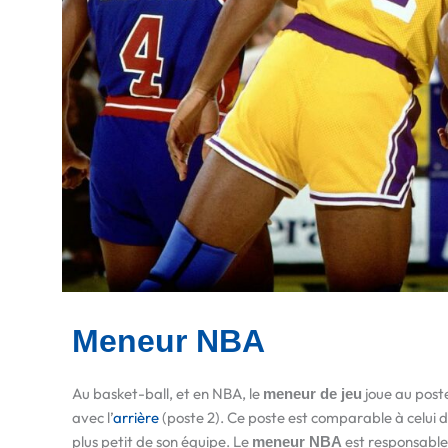
Meneur NBA
Au basket-ball, et en NBA, le
joue au poste
meneur de jeu
avec l’
arrière
(poste 2). Ce poste est comparable à celui d
plus petit de son équipe. Le
est responsable 
meneur NBA