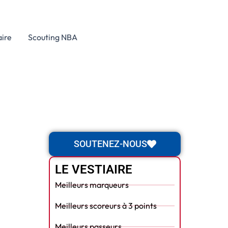
aire
Scouting NBA
SOUTENEZ-NOUS
LE VESTIAIRE
Meilleurs marqueurs
Meilleurs scoreurs à 3 points
Meilleurs passeurs