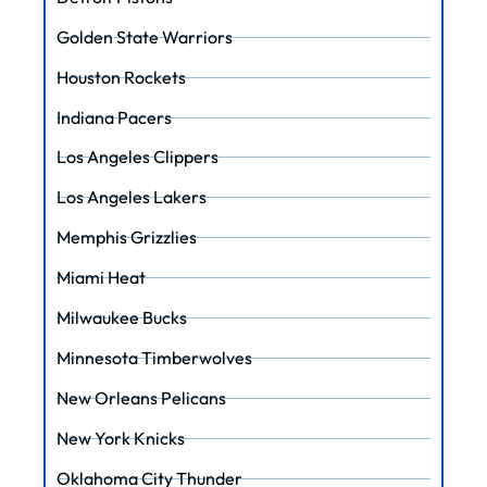
Golden State Warriors
Houston Rockets
Indiana Pacers
Los Angeles Clippers
Los Angeles Lakers
Memphis Grizzlies
Miami Heat
Milwaukee Bucks
Minnesota Timberwolves
New Orleans Pelicans
New York Knicks
Oklahoma City Thunder