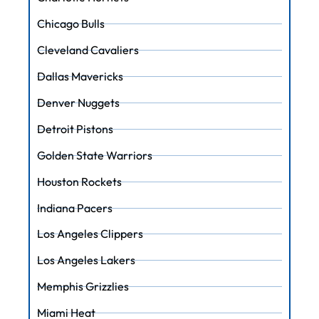
Chicago Bulls
Cleveland Cavaliers
Dallas Mavericks
Denver Nuggets
Detroit Pistons
Golden State Warriors
Houston Rockets
Indiana Pacers
Los Angeles Clippers
Los Angeles Lakers
Memphis Grizzlies
Miami Heat