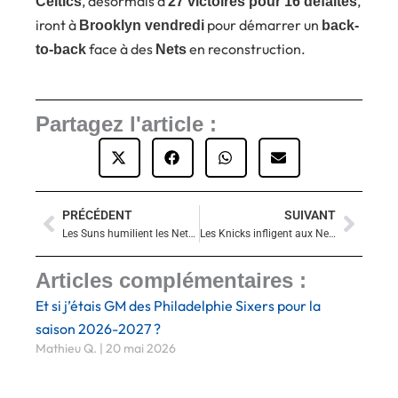
, désormais à
,
Celtics
27 victoires pour 16 défaites
iront à
pour démarrer un
Brooklyn vendredi
back-
face à des
en reconstruction.
to-back
Nets
Partagez l'article :
PRÉCÉDENT
SUIVANT
Précédent
Suiva
Les Suns humilient les Nets à Brooklyn : Brooks s’enflamme, Brooklyn s’écroule
Les Knicks infligent aux Nets la plus large défaite de leur histoire
Articles complémentaires :
Et si j’étais GM des Philadelphie Sixers pour la
saison 2026-2027 ?
Mathieu Q.
20 mai 2026