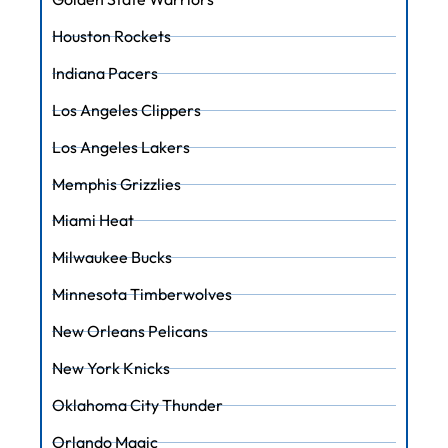
Houston Rockets
Indiana Pacers
Los Angeles Clippers
Los Angeles Lakers
Memphis Grizzlies
Miami Heat
Milwaukee Bucks
Minnesota Timberwolves
New Orleans Pelicans
New York Knicks
Oklahoma City Thunder
Orlando Magic