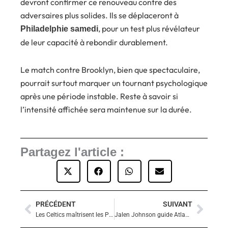
devront confirmer ce renouveau contre des
adversaires plus solides. Ils se déplaceront à
, pour un test plus révélateur
Philadelphie samedi
de leur capacité à rebondir durablement.
Le match contre Brooklyn, bien que spectaculaire,
pourrait surtout marquer un tournant psychologique
après une période instable. Reste à savoir si
l’intensité affichée sera maintenue sur la durée.
Partagez l'article :
PRÉCÉDENT
SUIVANT
Précédent
Suiva
Les Celtics maîtrisent les Pacers grâce à Jaylen Brown
Jalen Johnson guide Atlanta à la victoire à Memphis et entre dans l’histoire des Hawks