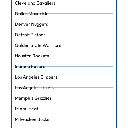
Cleveland Cavaliers
Dallas Mavericks
Denver Nuggets
Detroit Pistons
Golden State Warriors
Houston Rockets
Indiana Pacers
Los Angeles Clippers
Los Angeles Lakers
Memphis Grizzlies
Miami Heat
Milwaukee Bucks