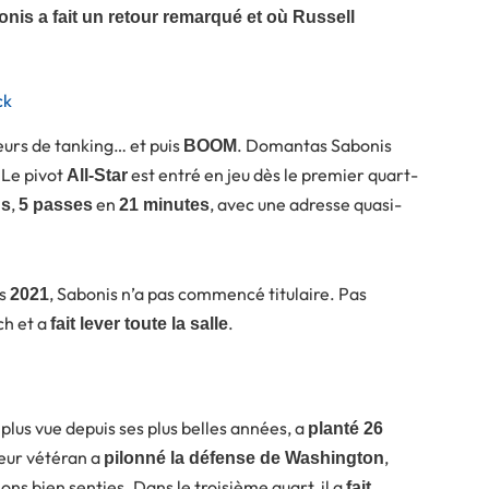
is a fait un retour remarqué et où Russell
ck
eurs de tanking… et puis
. Domantas Sabonis
BOOM
. Le pivot
est entré en jeu dès le premier quart-
All-Star
,
en
, avec une adresse quasi-
ds
5 passes
21 minutes
is
, Sabonis n’a pas commencé titulaire. Pas
2021
ch et a
.
fait lever toute la salle
 plus vue depuis ses plus belles années, a
planté 26
eur vétéran a
,
pilonné la défense de Washington
ons bien senties. Dans le troisième quart, il a
fait