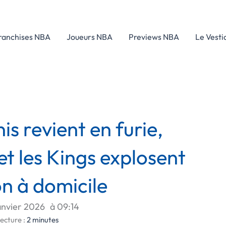
ranchises NBA
Joueurs NBA
Previews NBA
Le Vesti
 revient en furie,
t les Kings explosent
n à domicile
janvier 2026
à
09:14
ecture :
2
minutes