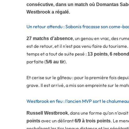
consécutive, dans un match où Domantas Sabon
Westbrook a régalé.
Un retour attendu : Sabonis fracasse son come-ba
, un genou en vrac, des rum
27 matchs d’absence
est de retour, et il n’est pas venu faire du tourisme
temps et a tout de suite pesé :
,
13 points
6 rebon
parfaite (
).
5/6 au tir
Et cerise sur le gâteau : pour la première fois depu
grave. Il est arrivé, a mis son empreinte sur le mat
Westbrook en feu : l’ancien MVP sort le chalumeau
, dans une forme qu’on n’avait
Russell Westbrook
avec un délirant
. Le men
points
6/9 à trois points
enchaînant les tirs longue distance et les pénétrati