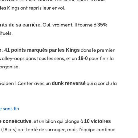
es Kings ont repris leur envol.
Oui, vraiment. Il tourne à
nts de sa carrière.
35%
ituels.
:
dans le premier
e
41 points marqués par les Kings
s alley-oops dans tous les sens, et un
pour finir la
19-0
organisé.
 Golden 1 Center avec un
qui a conclu la
dunk renversé
 sans fin
, et un bilan qui plonge à
e consécutive
10 victoires
n (18 pts) ont tenté de surnager, mais l’équipe continue