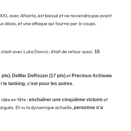
XXL avec Atlanta, est blessé et ne reviendra pas avant
ux abois, et une attaque qui tourne par à-coups.
 clash avec Luka Doncic, était de retour aussi.
15
.
,
et
 pts)
DeMar DeRozan (17 pts)
Precious Achiuwa
et
.
le tanking, c’est pour les autres
idée en tête :
et
enchaîner une cinquième victoire
largués. Et vu la dynamique actuelle,
personne n’a