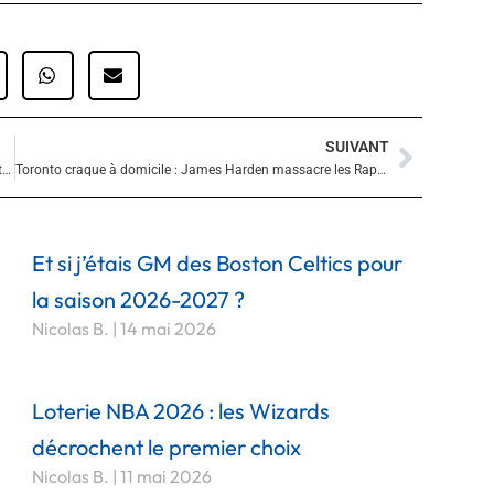
SUIVANT
Suivan
Kevin Durant écrase les Timberwolves avec 39 points : Houston fait tomber Minnesota !
Toronto craque à domicile : James Harden massacre les Raptors en prolongation
Et si j’étais GM des Boston Celtics pour
la saison 2026-2027 ?
Nicolas B.
14 mai 2026
Loterie NBA 2026 : les Wizards
décrochent le premier choix
Nicolas B.
11 mai 2026