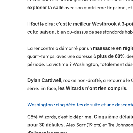
avec son quatrième tir primé, et l
exploser la salle
Il faut le dire :
c’est le meilleur Westbrook à 3-poi
, bien au-dessus de ses standards hab
cette saison
La rencontre a démarré par un
massacre en règl
quart-temps, avec une adresse à
, de
plus de 60%
période. La victime ? Washington, totalement dés
, rookie non-drafté, a retourné le
Dylan Cardwell
série. En face,
les Wizards n’ont rien compris.
Washington : cinq défaites de suite et une descente
Côté Wizards, c’est la déprime.
Cinquième défait
. Alex Sarr (19 pts) et Tre Johnso
pour 30 défaites
d’aligner les revers.