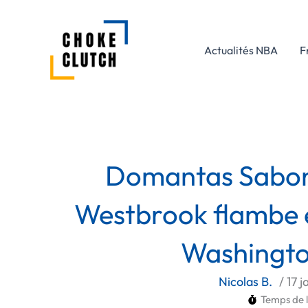
Aller
au
contenu
Actualités NBA
F
Domantas Sabonis
Westbrook flambe e
Washingto
Nicolas B.
/
17 
Temps de l