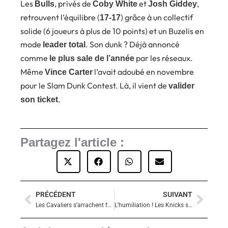
Les
, privés de
et
,
Bulls
Coby White
Josh Giddey
retrouvent l’équilibre (
) grâce à un collectif
17-17
solide (6 joueurs à plus de 10 points) et un Buzelis en
mode
. Son dunk ? Déjà annoncé
leader total
comme
par les réseaux.
le plus sale de l’année
Même
l’avait adoubé en novembre
Vince Carter
pour le Slam Dunk Contest. Là, il vient de
valider
.
son ticket
Partagez l'article :
PRÉCÉDENT
SUIVANT
Précédent
Suiva
Les Cavaliers s’arrachent face à Denver : Mitchell clutch, Porter Jr. s’impose, Murray isolé
L’humiliation ! Les Knicks se font piétiner à domicile par des Hawks sans Trae Young