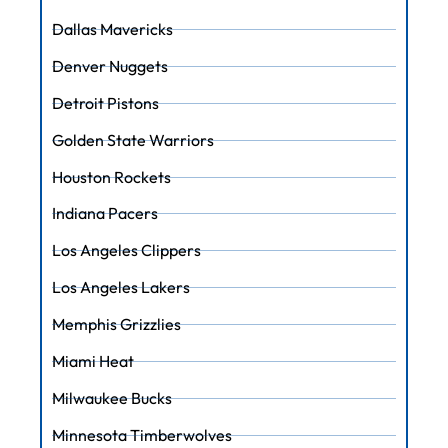
Dallas Mavericks
Denver Nuggets
Detroit Pistons
Golden State Warriors
Houston Rockets
Indiana Pacers
Los Angeles Clippers
Los Angeles Lakers
Memphis Grizzlies
Miami Heat
Milwaukee Bucks
Minnesota Timberwolves