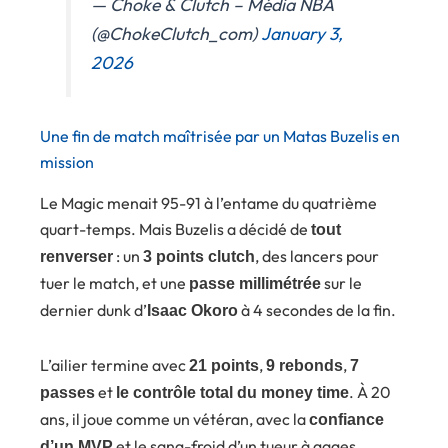
— Choke & Clutch – Média NBA
(@ChokeClutch_com)
January 3,
2026
Une fin de match maîtrisée par un Matas Buzelis en
mission
Le Magic menait 95-91 à l’entame du quatrième
quart-temps. Mais Buzelis a décidé de
tout
: un
, des lancers pour
renverser
3 points clutch
tuer le match, et une
sur le
passe millimétrée
dernier dunk d’
à 4 secondes de la fin.
Isaac Okoro
L’ailier termine avec
,
,
21 points
9 rebonds
7
et
. À 20
passes
le contrôle total du money time
ans, il joue comme un vétéran, avec la
confiance
et le sang-froid d’un tueur à gages.
d’un MVP